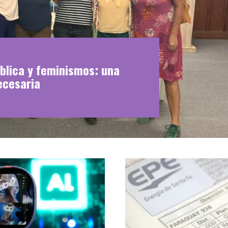
blica y feminismos: una
ecesaria