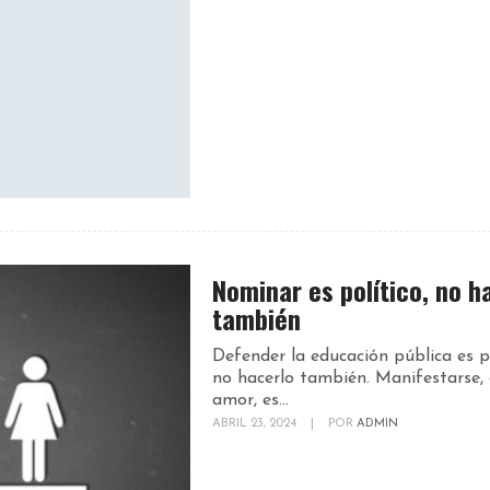
Nominar es político, no h
también
Defender la educación pública es po
no hacerlo también. Manifestarse,
amor, es...
ABRIL 23, 2024
|
POR
ADMIN