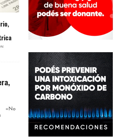
rio,
trica
ON
era,
ra «No
s