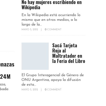
No hay mujeres escribiendo en
Wikipedia
En la Wikipedia está ocurriendo lo
mismo que en otros medios, a lo
largo de la...
MAYO 5, 2012
|
0
COMMENT
Sacá Tarjeta
Roja al
Maltratador en
la Feria del Libro
menazas
 #24M
El Grupo Interagencial de Género de
ONU Argentina, apoya la difusión
aza,
de esta...
rbada
MAYO 5, 2012
|
0
COMMENT