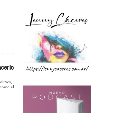
acerlo
lítico,
 como el