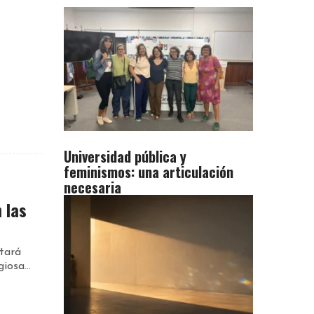
Universidad pública y
feminismos: una articulación
necesaria
 las
ará
iosa...