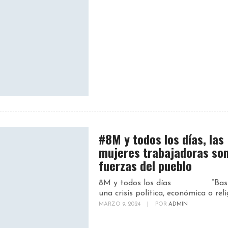
#8M y todos los días, las
mujeres trabajadoras son
fuerzas del pueblo
8M y todos los días “Bast
una crisis política, económica o relig
MARZO 9, 2024
|
POR
ADMIN