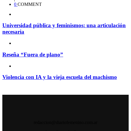
0
COMMENT
Universidad pública y feminismos: una articulación
necesaria
Reseña “Fuera de plano”
Violencia con IA y la vieja escuela del machismo
redaccion@diariofemenino.com.ar