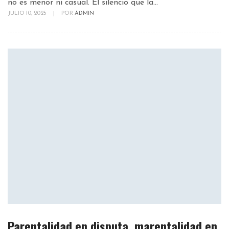
no es menor ni casual. El silencio que la...
JULIO 10, 2025
|
POR
ADMIN
Parentalidad en disputa, marentalidad en