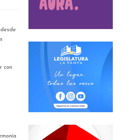
 desde
as
r con
gemonía