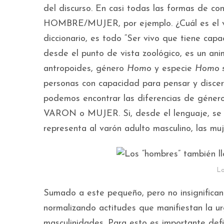
del discurso. En casi todas las formas de co
HOMBRE/MUJER, por ejemplo. ¿Cuál es el v
diccionario, es todo “Ser vivo que tiene capa
desde el punto de vista zoológico, es un an
antropoides, género
Homo
y especie
Homo s
personas con capacidad para pensar y dis
podemos encontrar las diferencias de género q
VARON o MUJER. Si, desde el lenguaje, se
representa al varón adulto masculino, las muj
Lo
Sumado a este pequeño, pero no insignificante
normalizando actitudes que manifiestan la u
masculinidades. Para esto es importante defin