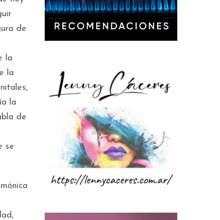
uir
gura de
 la
e la
nitales,
ía la
abla de
e se
emónica
dad,