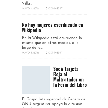
Villa...
MAYO 4, 2012
|
0
COMMENT
No hay mujeres escribiendo en
Wikipedia
En la Wikipedia está ocurriendo lo
mismo que en otros medios, a lo
largo de la...
MAYO 5, 2012
|
0
COMMENT
Sacá Tarjeta
Roja al
Maltratador en
la Feria del Libro
El Grupo Interagencial de Género de
ONU Argentina, apoya la difusión