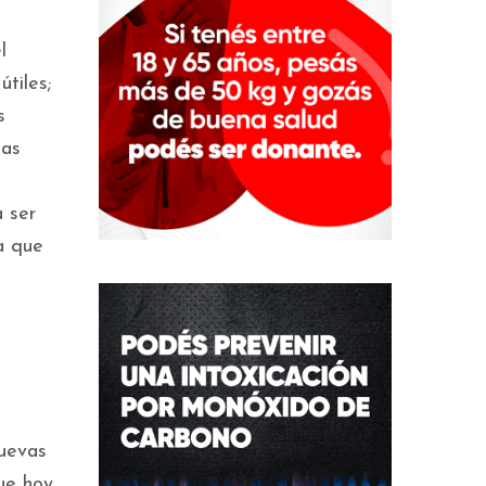
l
tiles;
s
las
a ser
a que
nuevas
que hoy