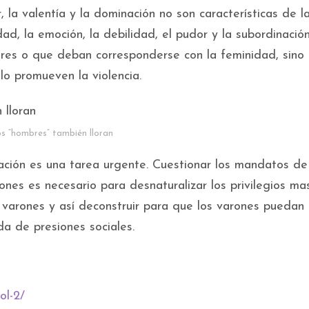
r, la valentía y la dominación no son características de l
dad, la emoción, la debilidad, el pudor y la subordinació
jeres o que deban corresponderse con la feminidad, sino
o promueven la violencia.
s “hombres” también lloran
inación es una tarea urgente. Cuestionar los mandatos de
ones es necesario para desnaturalizar los privilegios mas
 varones y así deconstruir para que los varones puedan 
da de presiones sociales.
ol-2/