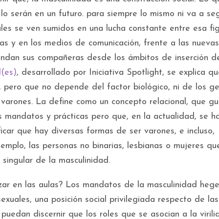
i lo serán en un futuro. para siempre lo mismo ni va a seg
ales se ven sumidos en una lucha constante entre esa fi
ias y en los medios de comunicación, frente a las nuevas
andan sus compañeras desde los ámbitos de inserción de
d(es)
, desarrollado por Iniciativa Spotlight, se explica qu
r, pero que no depende del factor biológico, ni de los ge
 varones. La define como un concepto relacional, que gu
 mandatos y prácticas pero que, en la actualidad, se h
icar que hay diversas formas de ser varones, e incluso,
emplo, las personas no binarias, lesbianas o mujeres qu
 singular de la masculinidad.
ar en las aulas? Los mandatos de la masculinidad heg
xuales, una posición social privilegiada respecto de las
uedan discernir que los roles que se asocian a la virili