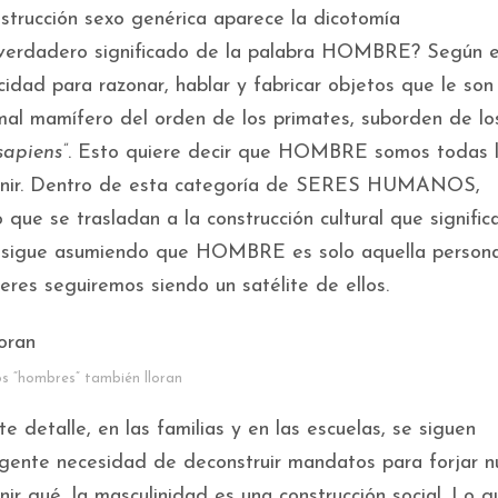
nstrucción sexo genérica aparece la dicotomía
erdadero significado de la palabra HOMBRE? Según e
cidad para razonar, hablar y fabricar objetos que le son ú
imal mamífero del orden de los primates, suborden de lo
apiens”
. Esto quiere decir que HOMBRE somos todas 
cernir. Dentro de esta categoría de SERES HUMANOS,
ue se trasladan a la construcción cultural que signific
 sigue asumiendo que HOMBRE es solo aquella person
eres seguiremos siendo un satélite de ellos.
s “hombres” también lloran
 detalle, en las familias y en las escuelas, se siguen
rgente necesidad de deconstruir mandatos para forjar 
ir qué, la masculinidad es una construcción social. Lo 