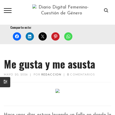
Comparte esto:
Me gusta y me asusta
MAYO 20, 2026
|
POR
REDACCION
|
0
COMENTARIOS
Hace unos días estuve leyendo un fallo en donde la