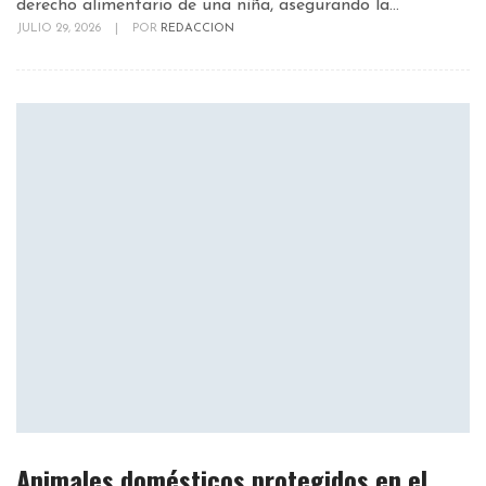
derecho alimentario de una niña, asegurando la...
JULIO 29, 2026
|
POR
REDACCION
Animales domésticos protegidos en el