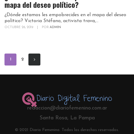
mapa del deseo político?
¿Dónde estamos les empobrecides en el mapa del deseo
político? Victoria Stéfano, activista trava,...
OCTUBRE 26, 2019
|
POR
ADMIN
1
2
redaccion@diariofemenino.com.ar
Santa Rosa, La Pampa
© 2021 Diario Femenino. Todos los derechos reservados.