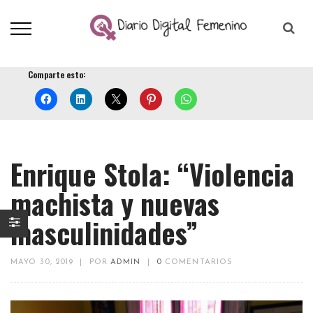
Comparte esto:
Enrique Stola: “Violencia
machista y nuevas
masculinidades”
MAYO 30, 2019
|
POR
ADMIN
|
0
COMENTARIOS