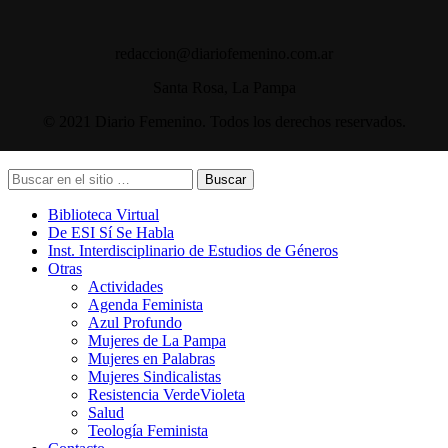
redaccion@diariofemenino.com.ar
Santa Rosa, La Pampa
© 2021 Diario Femenino. Todos los derechos reservados.
Buscar
Biblioteca Virtual
De ESI Sí Se Habla
Inst. Interdisciplinario de Estudios de Géneros
Otras
Actividades
Agenda Feminista
Azul Profundo
Mujeres de La Pampa
Mujeres en Palabras
Mujeres Sindicalistas
Resistencia VerdeVioleta
Salud
Teología Feminista