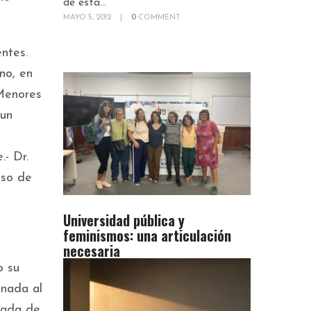
de esta...
MAYO 5, 2012
|
0
COMMENT
ntes.
no, en
 Menores
 un
.- Dr.
aso de
Universidad pública y
feminismos: una articulación
necesaria
o su
inada al
piada de