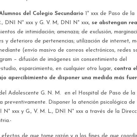
Alumnos del Colegio Secundario
1° xxx de Paso de la 
 R., DNI N° xxx y G. V. M, DNI N° xxx,
se abstengan rea
ientos de intimidación; amenaza; de exclusión, marginac
es y deterioro de pertenencias; utilización de internet, 
mediante (envío masivo de correos electrónicos, redes so
gram – difusión de imágenes sin consentimiento del
studio, esparcimiento, en cualquier otro lugar,
contra e
ajo apercibimiento de disponer una medida más fuer
 del Adolescente G. N. M. en el Hospital de Paso de la 
a preventivamente. Disponer la atención psicológica de 
NI N° xxx y G., V. M. L., DNI N° xxx a través de la Direc
ria.-
s efectos de que tome razón y a los fines de que coordi