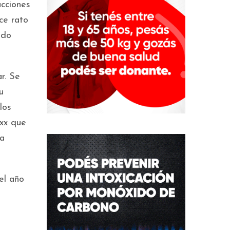
acciones
ce rato
ado
r. Se
u
los
xxx que
la
el año