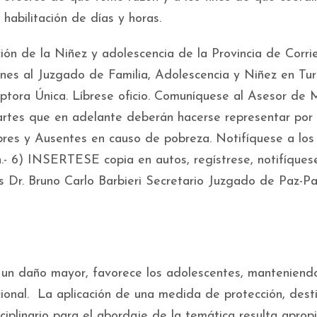
habilitación de días y horas.
ión de la Niñez y adolescencia de la Provincia de Corrie
ones al Juzgado de Familia, Adolescencia y Niñez en Tur
ptora Única. Líbrese oficio. Comuníquese al Asesor de
partes que en adelante deberán hacerse representar por
res y Ausentes en causo de pobreza. Notifíquese a los
.- 6) INSERTESE copia en autos, regístrese, notifíquese
 Dr. Bruno Carlo Barbieri Secretario Juzgado de Paz-P
un daño mayor, favorece los adolescentes, manteniend
cional. La aplicación de una medida de protección, dest
sciplinario para el abordaje de la temática resulta apro