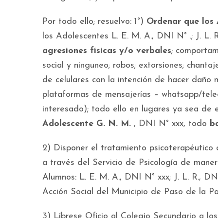
Por todo ello; resuelvo: 1°)
Ordenar que los 
los Adolescentes L. E. M. A., DNI N° .; J. L.
agresiones físicas y/o verbales
; comportam
social y ninguneo; robos; extorsiones; chantaj
de celulares con la intención de hacer daño 
plataformas de mensajerías – whatsapp/tele
interesado); todo ello en lugares ya sea de e
Adolescente G. N. M.
, DNI N° xxx, todo
b
2) Disponer el tratamiento psicoterapéutico
a través del Servicio de Psicología de maner
Alumnos: L. E. M. A., DNI N° xxx; J. L. R., D
Acción Social del Municipio de Paso de la Pat
3) Líbrese Oficio al Colegio Secundario a lo