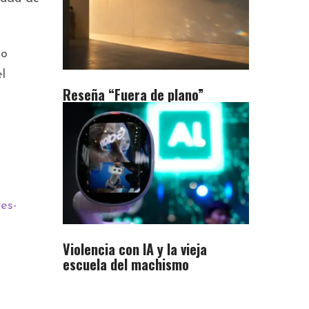
to
l
Reseña “Fuera de plano”
es-
Violencia con IA y la vieja
escuela del machismo