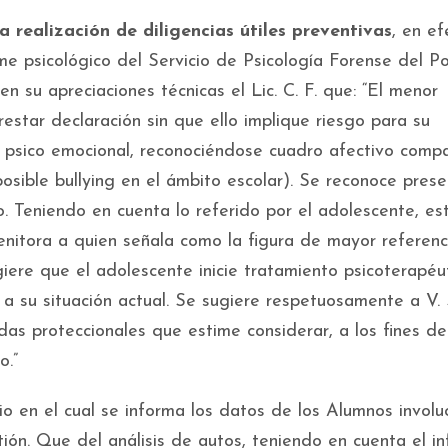
la realización de diligencias útiles preventivas
, en ef
me psicológico del Servicio de Psicología Forense del P
n su apreciaciones técnicas el Lic. C. F. que: “El menor
star declaración sin que ello implique riesgo para su
 psico emocional, reconociéndose cuadro afectivo compa
osible bullying en el ámbito escolar). Se reconoce pres
. Teniendo en cuenta lo referido por el adolescente, est
nitora a quien señala como la figura de mayor referenc
iere que el adolescente inicie tratamiento psicoterapéut
a su situación actual. Se sugiere respetuosamente a V. S
idas proteccionales que estime considerar, a los fines de
o.”
o en el cual se informa los datos de los Alumnos involu
ión. Que del análisis de autos, teniendo en cuenta el i