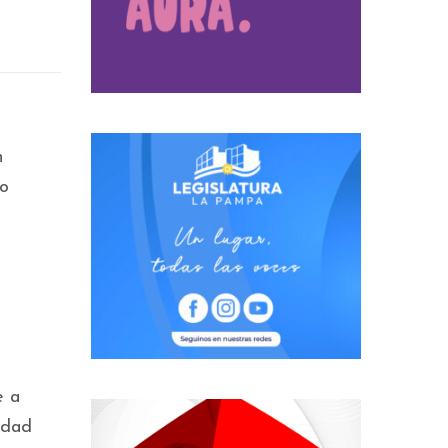
n
go
e a
edad