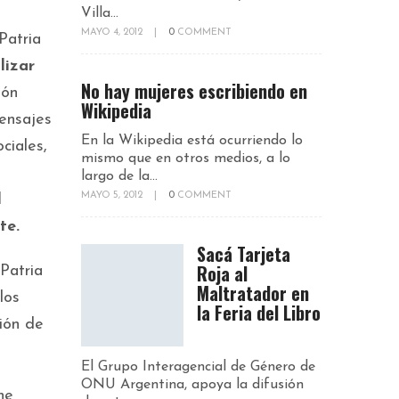
Villa...
MAYO 4, 2012
|
0
COMMENT
Patria
lizar
No hay mujeres escribiendo en
ión
Wikipedia
mensajes
En la Wikipedia está ocurriendo lo
ciales,
mismo que en otros medios, a lo
largo de la...
MAYO 5, 2012
|
0
COMMENT
l
te.
Sacá Tarjeta
Roja al
Patria
Maltratador en
los
la Feria del Libro
ción de
El Grupo Interagencial de Género de
ONU Argentina, apoya la difusión
ne