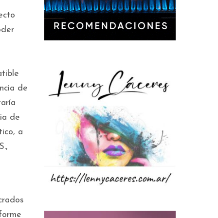
ecto
oder
tible
encia de
aría
ia de
ico, a
.,
crados
nforme