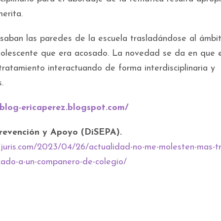
erita.
pasaban las paredes de la escuela trasladándose al ámbi
dolescente que era acosado. La novedad se da en que e
ratamiento interactuando de forma interdisciplinaria y
.
/blog-ericaperez.blogspot.com/
Prevención y Apoyo (DiSEPA).
rojuris.com/2023/04/26/actualidad-no-me-molesten-mas-tr
izado-a-un-companero-de-colegio/