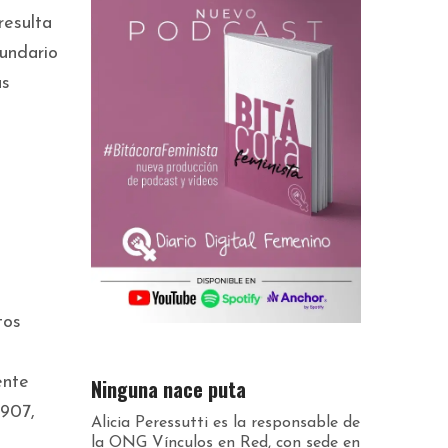
resulta
undario
as
tos
ente
Ninguna nace puta
.907,
Alicia Peressutti es la responsable de
la ONG Vínculos en Red, con sede en