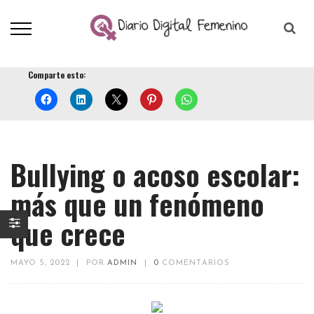
Comparte esto:
Bullying o acoso escolar:
más que un fenómeno
que crece
MAYO 5, 2022
|
POR
ADMIN
|
0
COMENTARIOS