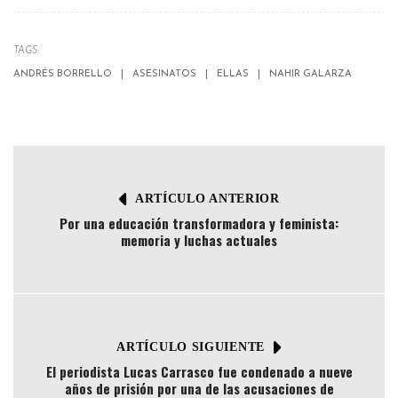
TAGS:
ANDRÉS BORRELLO
ASESINATOS
ELLAS
NAHIR GALARZA
ARTÍCULO ANTERIOR
Por una educación transformadora y feminista:
memoria y luchas actuales
ARTÍCULO SIGUIENTE
El periodista Lucas Carrasco fue condenado a nueve
años de prisión por una de las acusaciones de