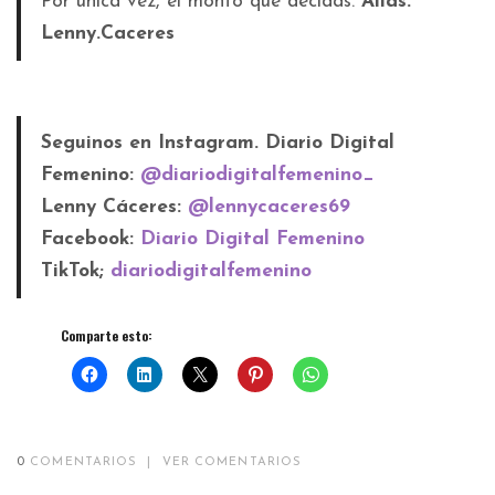
Por única vez, el monto que decidas.
Alias:
Lenny.Caceres
Seguinos en Instagram. Diario Digital
Femenino:
@diariodigitalfemenino_
Lenny Cáceres:
@lennycaceres69
Facebook:
Diario Digital Femenino
TikTok;
diariodigitalfemenino
Comparte esto:
0
COMENTARIOS
|
VER COMENTARIOS