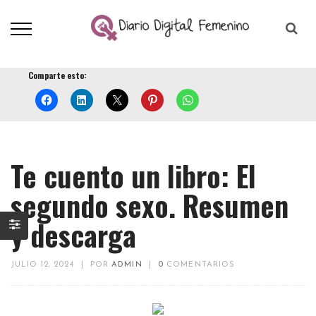
Comparte esto:
Te cuento un libro: El
segundo sexo. Resumen
y descarga
JULIO 12, 2024
|
POR
ADMIN
|
0
COMENTARIOS