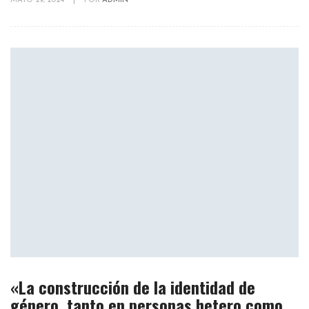
MAYO 29, 2024
|
POR
ADMIN
«La construcción de la identidad de
género, tanto en personas hetero como