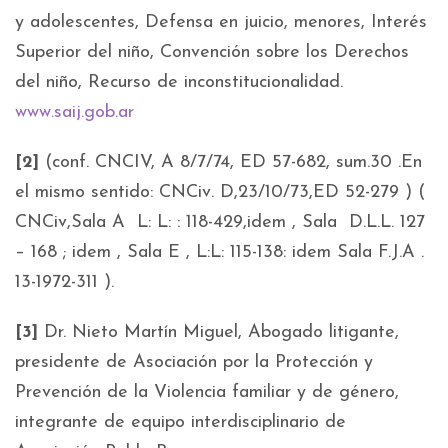
y adolescentes, Defensa en juicio, menores, Interés
Superior del niño, Convención sobre los Derechos
del niño, Recurso de inconstitucionalidad.
www.saij.gob.ar
[2]
(conf. CNCIV, A 8/7/74, ED 57-682, sum.30 .En
el mismo sentido: CNCiv. D,23/10/73,ED 52-279 ) (
CNCiv,Sala A L: L: : 118-429,idem , Sala D.L.L. 127
– 168 ; idem , Sala E , L:L: 115-138: idem Sala F.J.A .
13-1972-311 ).
[3]
Dr. Nieto Martín Miguel, Abogado litigante,
presidente de Asociación por la Protección y
Prevención de la Violencia familiar y de género,
integrante de equipo interdisciplinario de