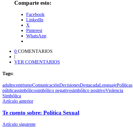
Comparte esto:
Facebook
LinkedIn
X
Pinterest
WhatsApp
0
COMENTARIOS
|
VER COMENTARIOS
Tags:
adultocentrismo
Comunicación
Decisiones
Destacada
Lenguaje
Políticas
públicas
simbólico
simbólico negativo
simbólico positivo
Violencia
Simbólica
Artículo anterior
Te cuento sobre: Política Sexual
Artículo siguiente