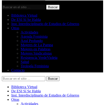
Buscar
Biblioteca Virtual
De ESI Sí Se Habla
Inst. Interdisciplinario de Estudios de Géneros
Otras
Actividades
Agenda Feminista
Azul Profundo
Mujeres de La Pampa
Mujeres en Palabras
Mujeres Sindicalistas
Resistencia VerdeVioleta
Salud
Teología Feminista
Contacto
Buscar
Biblioteca Virtual
De ESI Sí Se Habla
Inst. Interdisciplinario de Estudios de Géneros
Otras
Actividades