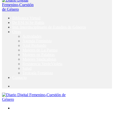
Biblioteca Virtual
De ESI Sí Se Habla
Inst. Interdisciplinario de Estudios de Géneros
Otras
Actividades
Agenda Feminista
Azul Profundo
Mujeres de La Pampa
Mujeres en Palabras
Mujeres Sindicalistas
Resistencia VerdeVioleta
Salud
Teología Feminista
Contacto