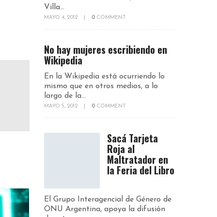
Villa...
MAYO 4, 2012
|
0
COMMENT
No hay mujeres escribiendo en
Wikipedia
En la Wikipedia está ocurriendo lo
mismo que en otros medios, a lo
largo de la...
MAYO 5, 2012
|
0
COMMENT
Sacá Tarjeta
Roja al
Maltratador en
la Feria del Libro
El Grupo Interagencial de Género de
ONU Argentina, apoya la difusión