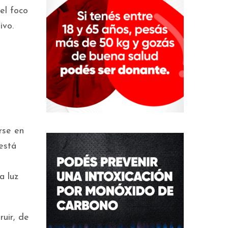
el foco
ivo.
rse en
está
a luz
uir, de