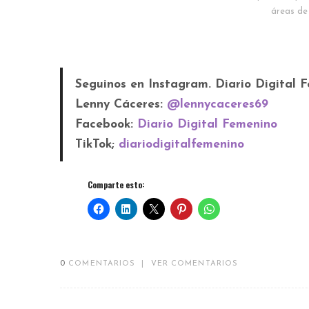
áreas de
Seguinos en Instagram. Diario Digital 
Lenny Cáceres:
@lennycaceres69
Facebook:
Diario Digital Femenino
TikTok;
diariodigitalfemenino
Comparte esto:
0
COMENTARIOS
|
VER COMENTARIOS