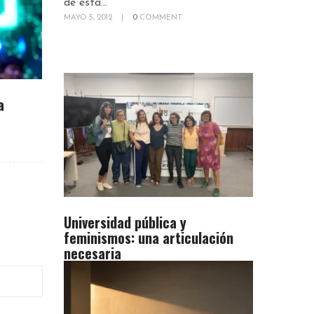
de esta...
MAYO 5, 2012
|
0
COMMENT
a
Universidad pública y
feminismos: una articulación
necesaria