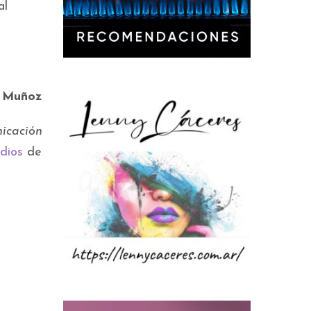
al
l Muñoz
nicación
dios
de