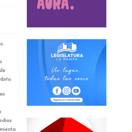
os
a
sde
bito.
las
n
edios
amienta