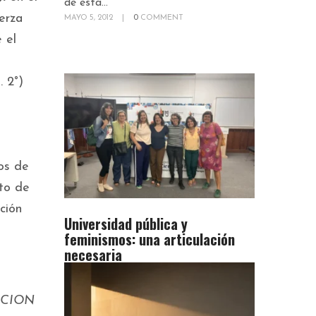
de esta...
erza
MAYO 5, 2012
|
0
COMMENT
 el
. 2°)
e
tos de
nto de
ción
Universidad pública y
feminismos: una articulación
necesaria
ACION