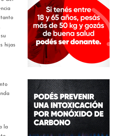
encia
 tanto
.
 su
s hijas
ento
enda
a la