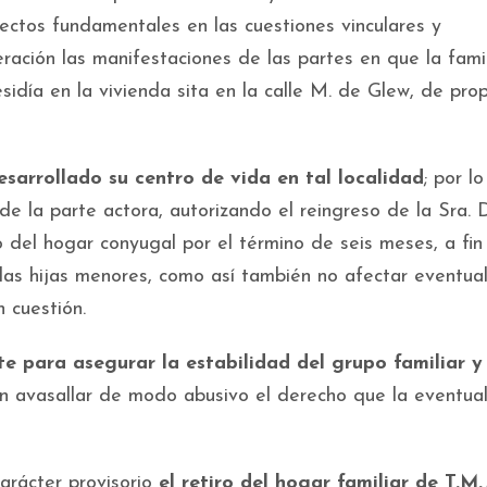
pectos fundamentales en las cuestiones vinculares y
ración las manifestaciones de las partes en que la fami
esidía en la vivienda sita en la calle M. de Glew, de pr
desarrollado su centro de vida en tal localidad
; por lo
e la parte actora, autorizando el reingreso de la Sra. D
to del hogar conyugal por el término de seis meses, a fin
las hijas menores, como así también no afectar eventua
 cuestión.
e para asegurar la estabilidad del grupo familiar y
sin avasallar de modo abusivo el derecho que la eventual 
rácter provisorio
el retiro del hogar familiar de T.M.J