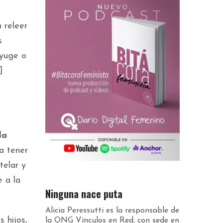
n releer
s
nyuge o
]
s
la
a tener
telar y
e a la
Ninguna nace puta
Alicia Peressutti es la responsable de
 hijos,
la ONG Vínculos en Red, con sede en