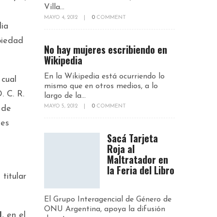
Villa...
MAYO 4, 2012
|
0
COMMENT
lia
opiedad
No hay mujeres escribiendo en
Wikipedia
En la Wikipedia está ocurriendo lo
 cual
mismo que en otros medios, a lo
. C. R.
largo de la...
MAYO 5, 2012
|
0
COMMENT
 de
les
Sacá Tarjeta
Roja al
Maltratador en
la Feria del Libro
titular
El Grupo Interagencial de Género de
ONU Argentina, apoya la difusión
.
en el