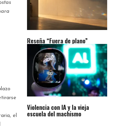
ostas
mara
Reseña “Fuera de plano”
plazo
tirarse
Violencia con IA y la vieja
escuela del machismo
aria, el
l