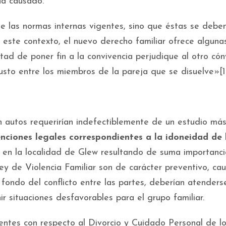
ha causado.
l de las normas internas vigentes, sino que éstas se debe
n este contexto, el nuevo derecho familiar ofrece alguna
rtad de poner fin a la convivencia perjudique al otro có
justo entre los miembros de la pareja que se disuelve»[1
n autos requerirían indefectiblemente de un estudio má
enciones legales correspondientes a la idoneidad de 
 en la localidad de Glew resultando de suma importanci
y de Violencia Familiar son de carácter preventivo, cau
e fondo del conflicto entre las partes, deberían atenders
r situaciones desfavorables para el grupo familiar.
entes con respecto al Divorcio y Cuidado Personal de los