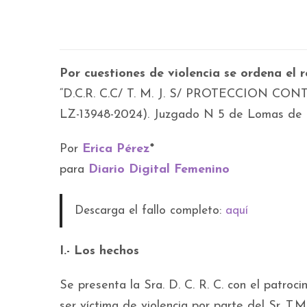
Por cuestiones de violencia se ordena el r
“D.C.R. C.C/ T. M. J. S/ PROTECCION CO
LZ-13948-2024). Juzgado N 5 de Lomas de Za
Por
Erica Pérez
*
para
Diario Digital Femenino
Descarga el fallo completo:
aquí
I.- Los hechos
Se presenta la Sra. D. C. R. C. con el patroc
ser víctima de violencia por parte del Sr. T