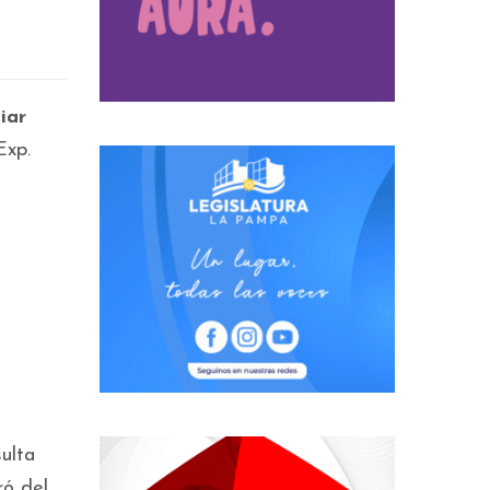
iar
xp.
sulta
ró del