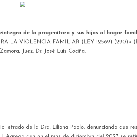
eintegro de la progenitora y sus hijas al hogar famil
NTRA LA VIOLENCIA FAMILIAR (LEY 12569) (290)» (E
mora, Juez. Dr. José Luis Cociña.
inio letrado de la Dra. Liliana Paolo, denunciando que re
.M.J. Agrega que en el mes de diciembre del 2023 se reti