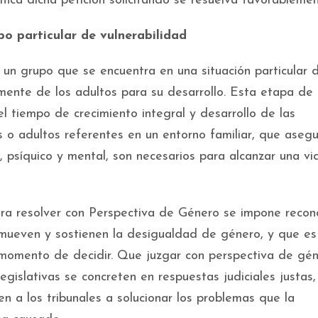
fica dicha petición solicitando se resuelva favorablemen
po particular de vulnerabilidad
 un grupo que se encuentra en una situación particular 
mente de los adultos para su desarrollo. Esta etapa de 
l tiempo de crecimiento integral y desarrollo de las
s o adultos referentes en un entorno familiar, que aseg
, psíquico y mental, son necesarios para alcanzar una vi
ra resolver con Perspectiva de Género se impone recon
omueven y sostienen la desigualdad de género, y que es
l momento de decidir. Que juzgar con perspectiva de gé
legislativas se concreten en respuestas judiciales justas,
n a los tribunales a solucionar los problemas que la