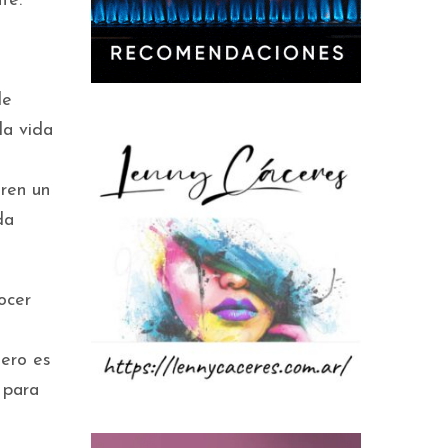
te.
de
la vida
uren un
da
ocer
nero es
 para