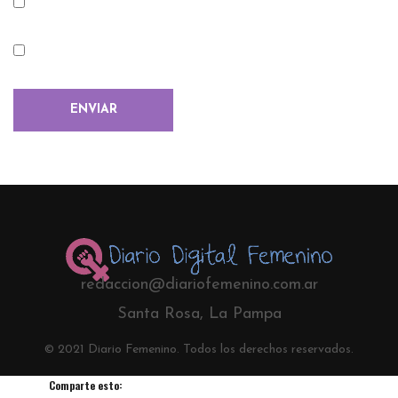
redaccion@diariofemenino.com.ar
Santa Rosa, La Pampa
© 2021 Diario Femenino. Todos los derechos reservados.
Comparte esto: