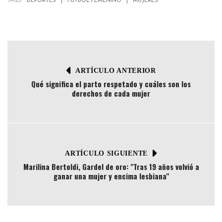
TAGS:
DEPORTES
FÚTBOL FEMENINO
MUJERES
ARTÍCULO ANTERIOR
Qué significa el parto respetado y cuáles son los
derechos de cada mujer
ARTÍCULO SIGUIENTE
Marilina Bertoldi, Gardel de oro: "Tras 19 años volvió a
ganar una mujer y encima lesbiana"