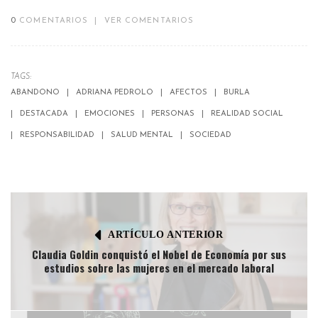
0
COMENTARIOS
|
VER COMENTARIOS
TAGS:
ABANDONO
ADRIANA PEDROLO
AFECTOS
BURLA
DESTACADA
EMOCIONES
PERSONAS
REALIDAD SOCIAL
RESPONSABILIDAD
SALUD MENTAL
SOCIEDAD
ARTÍCULO ANTERIOR
Claudia Goldin conquistó el Nobel de Economía por sus
estudios sobre las mujeres en el mercado laboral