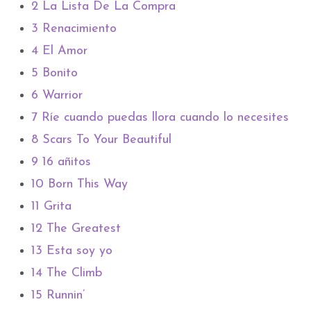
2
La Lista De La Compra
3
Renacimiento
4
El Amor
5
Bonito
6
Warrior
7
Ríe cuando puedas llora cuando lo necesites
8
Scars To Your Beautiful
9
16 añitos
10
Born This Way
11
Grita
12
The Greatest
13
Esta soy yo
14
The Climb
15
Runnin’