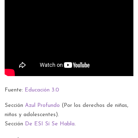
Fuente:
Educación 3.0
Sección
Azul Profundo
(Por los derechos de niñas,
niños y adolescentes).
Sección
De ESI Sí Se Habla
.