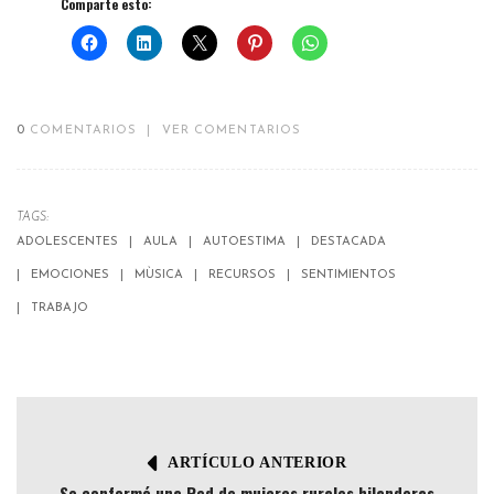
Comparte esto:
0
COMENTARIOS
|
VER COMENTARIOS
TAGS:
ADOLESCENTES
AULA
AUTOESTIMA
DESTACADA
EMOCIONES
MÙSICA
RECURSOS
SENTIMIENTOS
TRABAJO
ARTÍCULO ANTERIOR
Se conformó una Red de mujeres rurales hilanderas