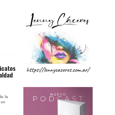
dicatos
aldad
de la
 un