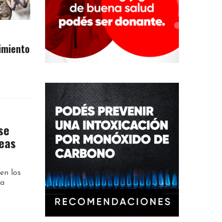
imiento
se
reas
en los
la