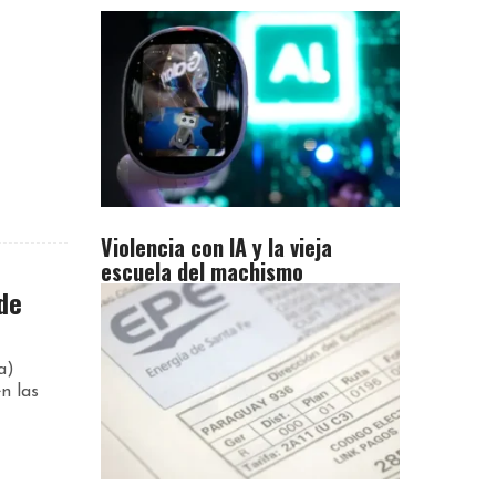
Violencia con IA y la vieja
escuela del machismo
de
a)
n las