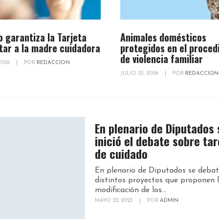
o garantiza la Tarjeta
Animales domésticos
tar a la madre cuidadora
protegidos en el proced
de violencia familiar
 2026
|
POR
REDACCION
JULIO 23, 2026
|
POR
REDACCION
En plenario de Diputados 
inició el debate sobre ta
de cuidado
En plenario de Diputados se debat
distintos proyectos que proponen 
modificación de los...
MAYO 22, 2023
|
POR
ADMIN