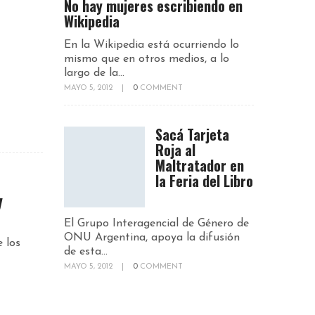
No hay mujeres escribiendo en
Wikipedia
En la Wikipedia está ocurriendo lo
mismo que en otros medios, a lo
largo de la...
MAYO 5, 2012
|
0
COMMENT
Sacá Tarjeta
Roja al
Maltratador en
la Feria del Libro
y
El Grupo Interagencial de Género de
ONU Argentina, apoya la difusión
e los
de esta...
MAYO 5, 2012
|
0
COMMENT