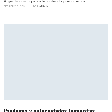
Argentina aún persiste la deuda para con las...
FEBRERO 3, 2021
|
POR
ADMIN
Pandemia y autocuidados feministas