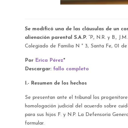
Se modificó una de las cláusulas de un co
alienación parental S.A.P.
“P., N.R. y B.
Colegiado de Familia N ° 3, Santa Fe, 01 de
Por
Erica Pérez
*
Descargar:
fallo completo
I.- Resumen de los hechos
Se presentan ante el tribunal los progenitores
homologación judicial del acuerdo sobre cui
para sus hijos F. y N.P. La Defensoría Gener
formular.