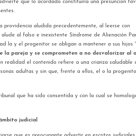
advierte que lo acordado constituiría una presunción fa
entes.
a providencia aludida precedentemente, al leerse con
 alude al falso e inexistente Síndrome de Alienación Pa
ad la y el progenitor se obligan a mantener a sus hijos
 de la pareja y se comprometen a no desvalorizar al 
en realidad el contenido refiere a una crianza saludable 
rsonas adultas y sin que, frente a ellos, el o la progenit
ribunal que ha sido consentida y con la cual se homolog
 ámbito judicial
arse que es preocupante advertir en escritos judiciales