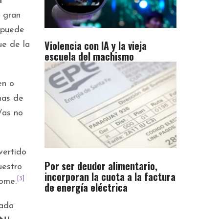
n
a gran
 puede
Violencia con IA y la vieja
ue de la
escuela del machismo
en o
rmas de
/as no
vertido
Por ser deudor alimentario,
uestro
incorporan la cuota a la factura
[3]
rome.
de energía eléctrica
nada