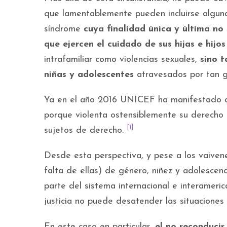
que lamentablemente pueden incluirse alguna
síndrome
cuya finalidad única y última no 
que ejercen el cuidado de sus hijas e hijo
intrafamiliar como violencias sexuales,
sino t
niñas y adolescentes
atravesados por tan gr
Ya en el año 2016 UNICEF ha manifestado que 
porque violenta ostensiblemente su derecho 
[1]
sujetos de derecho.
Desde esta perspectiva, y pese a los vaiven
falta de ellas) de género, niñez y adolescen
parte del sistema internacional e interameri
justicia no puede desatender las situaciones
En este caso en particular,
el no reconducir