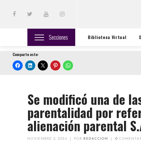
Secciones
Biblioteca Virtual
Comparte esto:
Se modificó una de la
parentalidad por refe
alienación parental S.
NOVIEMBRE 2, 2024
|
POR
REDACCION
|
0
COMENTA