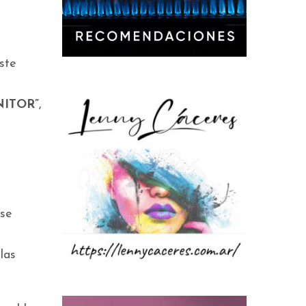
ste
NITOR”
,
 se
las