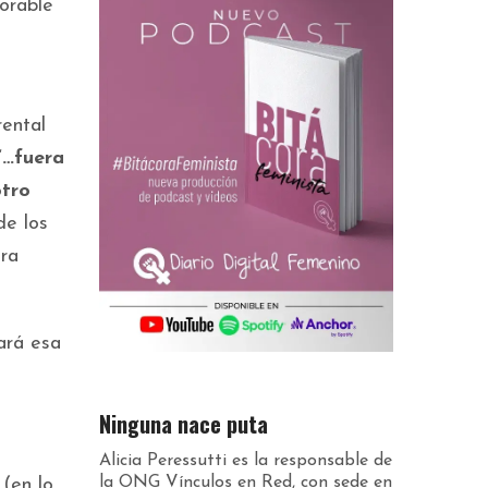
vorable
rental
“…fuera
otro
de los
ora
ará esa
Ninguna nace puta
Alicia Peressutti es la responsable de
la ONG Vínculos en Red, con sede en
 (en lo