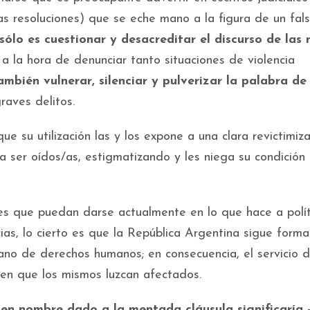
s resoluciones) que se eche mano a la figura de un fal
sólo es cuestionar y desacreditar el discurso de las 
s
a la hora de denunciar tanto situaciones de violencia
ambién vulnerar, silenciar y pulverizar la palabra de 
aves delitos.
su utilización las y los expone a una clara revictimiza
a ser oídos/as, estigmatizando y les niega su condición
es que puedan darse actualmente en lo que hace a polít
cias, lo cierto es que la República Argentina sigue form
cano de derechos humanos; en consecuencia, el servicio 
 en que los mismos luzcan afectados.
 en nombre dado a la mentada cláusula significaría
-