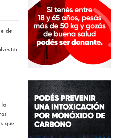
me de
vestiti
 la
tas
es que