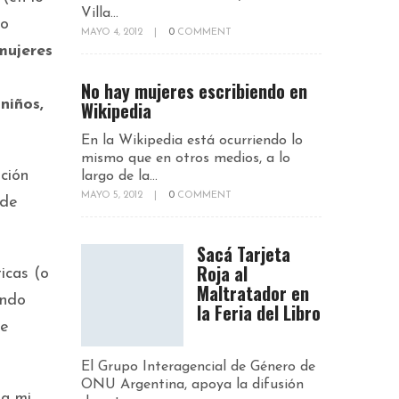
Villa...
so
MAYO 4, 2012
|
0
COMMENT
mujeres
No hay mujeres escribiendo en
niños,
Wikipedia
En la Wikipedia está ocurriendo lo
mismo que en otros medios, a lo
ción
largo de la...
MAYO 5, 2012
|
0
COMMENT
 de
Sacá Tarjeta
Roja al
icas (o
Maltratador en
ando
la Feria del Libro
de
El Grupo Interagencial de Género de
ONU Argentina, apoya la difusión
a mi