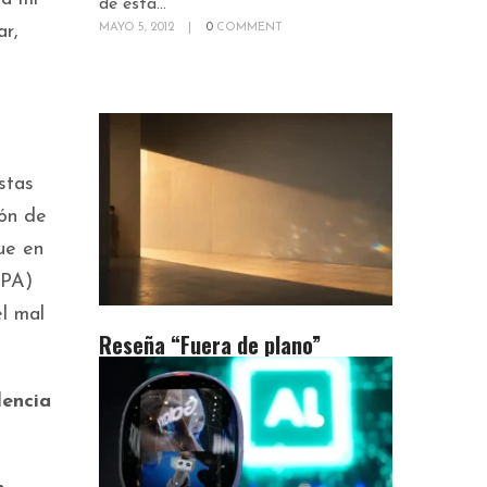
de esta...
MAYO 5, 2012
|
0
COMMENT
ar,
stas
ión de
que en
APA)
el mal
Reseña “Fuera de plano”
lencia