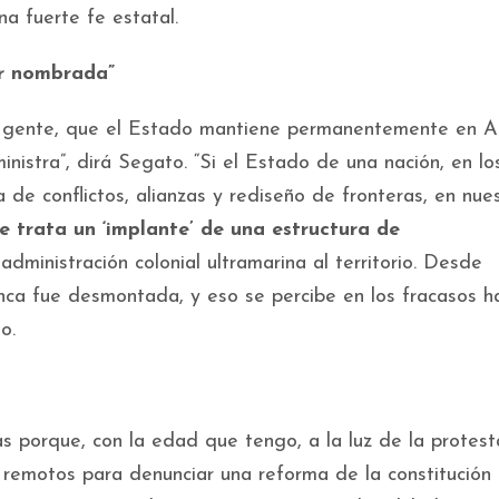
a fuerte fe estatal.
er nombrada”
la gente, que el Estado mantiene permanentemente en A
inistra”, dirá Segato. “Si el Estado de una nación, en lo
a de conflictos, alianzas y rediseño de fronteras, en nue
se trata un ‘implante’ de una estructura de
ministración colonial ultramarina al territorio. Desde
unca fue desmontada, y eso se percibe en los fracasos h
o.
s porque, con la edad que tengo, a la luz de la protes
 remotos para denunciar una reforma de la constitución