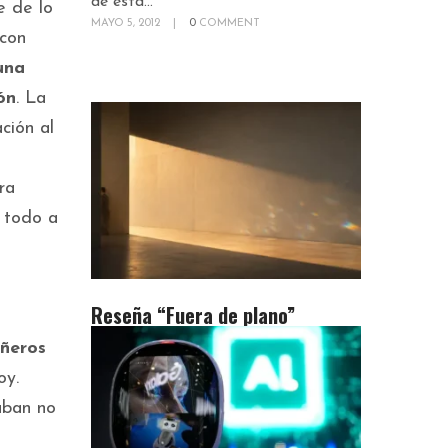
de esta...
e de lo
MAYO 5, 2012
|
0
COMMENT
 con
una
ón
. La
ción al
ra
e todo a
Reseña “Fuera de plano”
ñeros
oy.
aban no