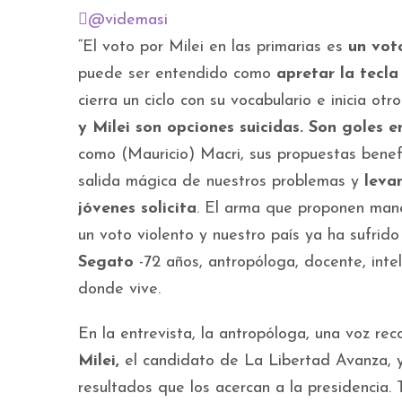
@videmasi
“El voto por Milei en las primarias es
un vot
puede ser entendido como
apretar la tecla
cierra un ciclo con su vocabulario e inicia o
y Milei son opciones suicidas. Son goles e
como (Mauricio) Macri, sus propuestas benefic
salida mágica de nuestros problemas y
levan
jóvenes solicita
. El arma que proponen manej
un voto violento y nuestro país ya ha sufrid
Segato
-72 años, antropóloga, docente, intel
donde vive.
En la entrevista, la antropóloga, una voz re
Milei,
el candidato de La Libertad Avanza, 
resultados que los acercan a la presidencia. 