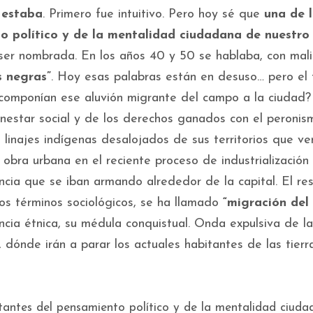
s estaba
. Primero fue intuitivo. Pero hoy sé que
una de 
o político y de la mentalidad ciudadana de nuestro 
 ser nombrada. En los años 40 y 50 se hablaba, con mal
s negras”
. Hoy esas palabras están en desuso… pero el
 componían ese aluvión migrante del campo a la ciudad?
ienestar social y de los derechos ganados con el peronis
 linajes indígenas desalojados de sus territorios que ve
obra urbana en el reciente proceso de industrialización
ncia que se iban armando alrededor de la capital. El re
os términos sociológicos, se ha llamado
“migración de
encia étnica, su médula conquistual. Onda expulsiva de la
 dónde irán a parar los actuales habitantes de las tierr
tantes del pensamiento político y de la mentalidad ciud