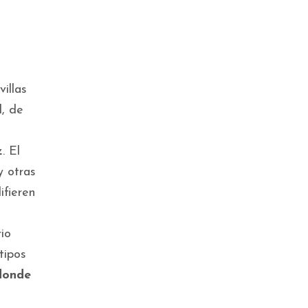
illas
l, de
z
. El
y otras
ifieren
io
tipos
donde