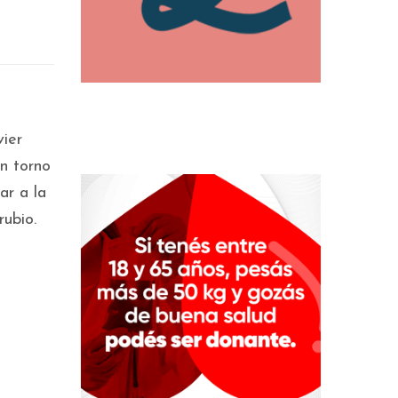
vier
en torno
ar a la
ubio.