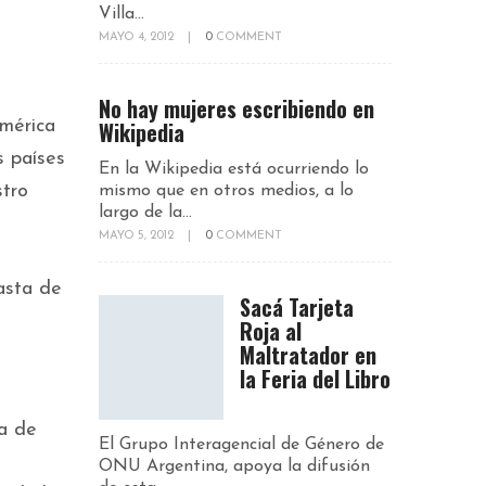
Villa...
MAYO 4, 2012
|
0
COMMENT
No hay mujeres escribiendo en
Wikipedia
mérica
s países
En la Wikipedia está ocurriendo lo
stro
mismo que en otros medios, a lo
largo de la...
MAYO 5, 2012
|
0
COMMENT
asta de
Sacá Tarjeta
Roja al
Maltratador en
la Feria del Libro
ta de
El Grupo Interagencial de Género de
ONU Argentina, apoya la difusión