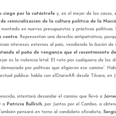
o ciego por la catástrofe
y, en el mejor de los casos, 
 de reinicialización de la cultura política de la Naci
tro montado en nuevos presupuestos y prácticas políticas.
n contra
. Representan una derecha antipatriótica, porqu
ian intereses externos al país, vendiendo la ilusión de
tando el puño de venganza que el resentimiento de
ar es la violencia letal. El voto por cualquiera de los d
o demasiado por políticas que eligieron ese camino”. Ha
ectual pública- habla con elDiarioAR desde Tilcara, en J
conocida, intentará desandar el camino que llevó a
Javie
y a
Patricia Bullrich
, por Juntos por el Cambio, a obten
También pensará en torno al candidato oficialista,
Sergi