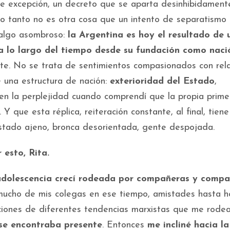
 de excepción, un decreto que se aparta desinhibidament
r lo tanto no es otra cosa que un intento de separatismo
 algo asombroso:
la Argentina es hoy el resultado de 
 a lo largo del tiempo desde su fundación como naci
te. No se trata de sentimientos compasionados con rela
 una estructura de nación:
exterioridad del Estado
,
n la perplejidad cuando comprendí que la propia prime
Y que esta réplica, reiteración constante, al final, tien
: estado ajeno, bronca desorientada, gente despojada.
 esto, Rita.
adolescencia crecí rodeada por compañeras y compa
ucho de mis colegas en ese tiempo, amistades hasta h
ciones de diferentes tendencias marxistas que me rode
 se encontraba presente
. Entonces
me incliné hacia la