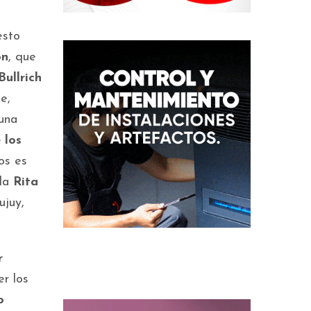
esto
ón
, que
Bullrich
e,
 una
 los
os es
bla
Rita
ujuy,
r
er los
o