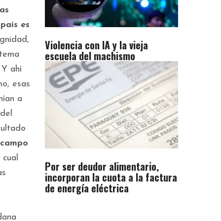
las
país es
ignidad,
Violencia con IA y la vieja
escuela del machismo
 tema
 Y ahí
mo, esas
nían a
 del
sultado
l campo
 cual
Por ser deudor alimentario,
as
incorporan la cuota a la factura
de energía eléctrica
adana