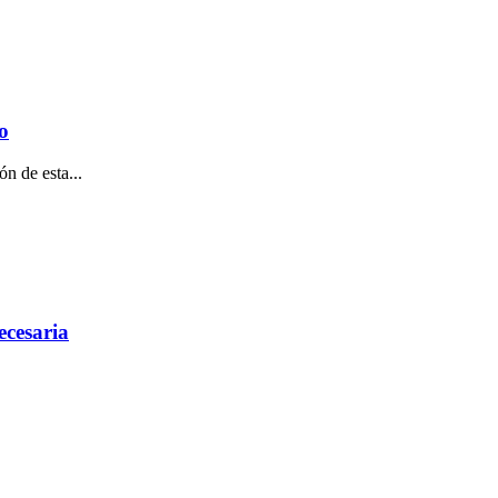
o
n de esta...
ecesaria