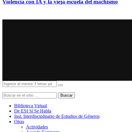
Violencia con IA y la vieja escuela del machismo
Buscar
Biblioteca Virtual
De ESI Sí Se Habla
Inst. Interdisciplinario de Estudios de Géneros
Otras
Actividades