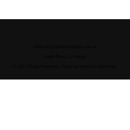
redaccion@diariofemenino.com.ar
Santa Rosa, La Pampa
© 2021 Diario Femenino. Todos los derechos reservados.