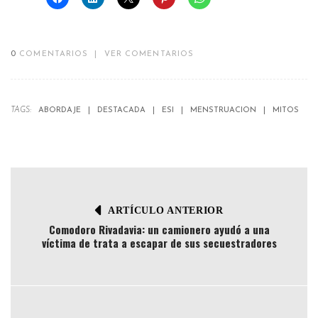
0
COMENTARIOS
|
VER COMENTARIOS
TAGS:
ABORDAJE
DESTACADA
ESI
MENSTRUACION
MITOS
ARTÍCULO ANTERIOR
Comodoro Rivadavia: un camionero ayudó a una
víctima de trata a escapar de sus secuestradores