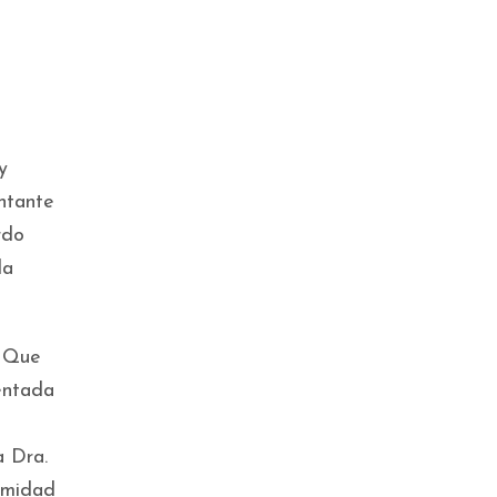
MAYO 4, 2012
|
0
COMMENT
No hay mujeres escribiendo en
Wikipedia
y
ntante
MAYO 5, 2012
|
0
COMMENT
rdo
la
Sacá Tarjeta
Roja al
Maltratador en
la Feria del Libro
. Que
entada
a Dra.
rmidad
MAYO 5, 2012
|
0
COMMENT