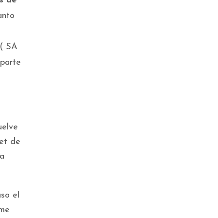
s de
anto
 ( SA
 parte
uelve
net de
la
so el
ume