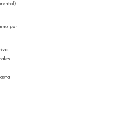
rental)
como por
ivo.
cales
hasta