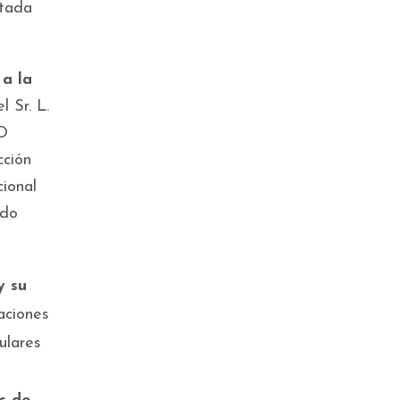
ctada
 a la
l Sr. L.
TO
ción
cional
ndo
y su
caciones
ulares