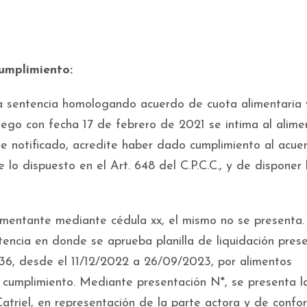
cumplimiento:
a sentencia homologando acuerdo de cuota alimentaria 
uego con fecha 17 de febrero de 2021 se intima al alime
 notificado, acredite haber dado cumplimiento al acue
lo dispuesto en el Art. 648 del C.P.C.C., y de disponer 
imentante mediante cédula xx, el mismo no se presenta
tencia en donde se aprueba planilla de liquidación pres
8,36, desde el 11/12/2022 a 26/09/2023, por alimentos
cumplimiento. Mediante presentación N*, se presenta l
triel, en representación de la parte actora y de confo