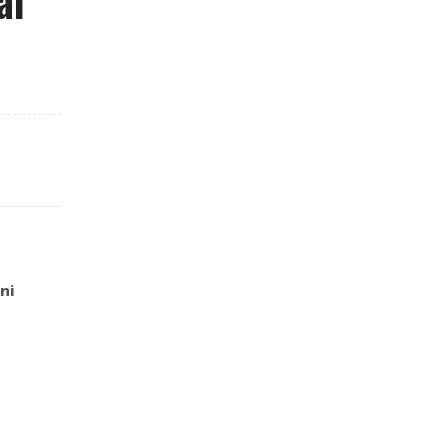
al
ni
Ninguna nace puta