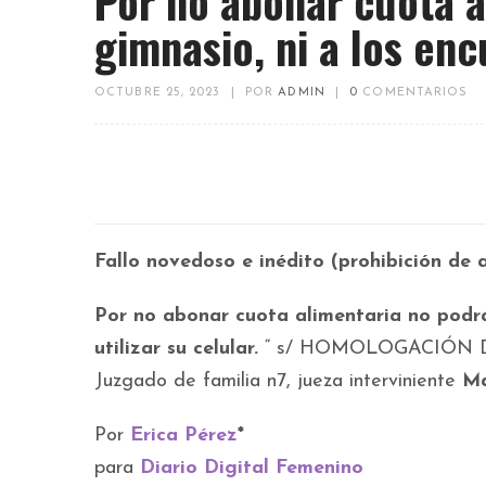
Por no abonar cuota al
gimnasio, ni a los en
OCTUBRE 25, 2023
|
POR
ADMIN
|
0
COMENTARIOS
Fallo novedoso e inédito (prohibición de a
Por no abonar cuota alimentaria no podrá a
utilizar su celular.
“ s/ HOMOLOGACIÓN DE 
Juzgado de familia n7, jueza interviniente
Ma
Por
Erica Pérez
*
para
Diario Digital Femenino