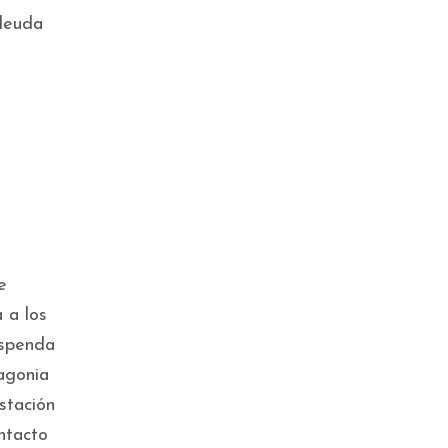
 deuda
Violencia con IA y la vieja
e
escuela del machismo
 a los
uspenda
tagonia
stación
ntacto