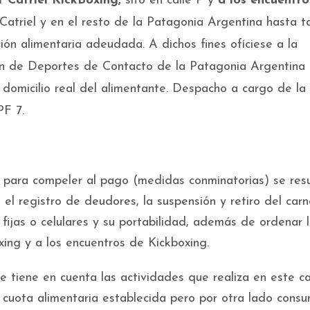
t Catriel KickBoxing,
sito en calle P y
a los encuentro
 Catriel y en el resto de la Patagonia Argentina hasta t
ión alimentaria adeudada. A dichos fines ofíciese a la
ión de Deportes de Contacto de la Patagonia Argentina
domicilio real del alimentante. Despacho a cargo de la
PF 7.
 para compeler al pago (medidas conminatorias) se res
n el registro de deudores, la suspensión y retiro del car
s fijas o celulares y su portabilidad, además de ordenar 
xing y a los encuentros de Kickboxing.
 tiene en cuenta las actividades que realiza en este ca
a cuota alimentaria establecida pero por otra lado cons