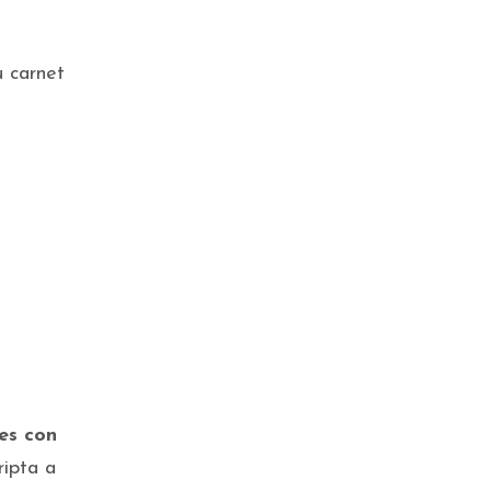
u carnet
Por ser deudor alimentario,
incorporan la cuota a la factura
de energía eléctrica
Un fallo garantiza la Tarjeta
Alimentar a la madre cuidadora
tes con
ripta a