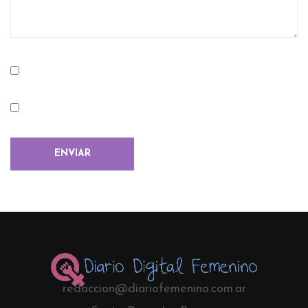
redaccion@diariofemenino.com.ar