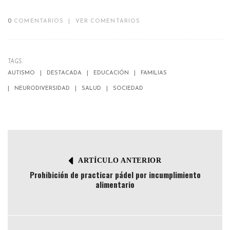
0
COMENTARIOS
|
VER COMENTARIOS
TAGS:
AUTISMO
DESTACADA
EDUCACIÓN
FAMILIAS
NEURODIVERSIDAD
SALUD
SOCIEDAD
ARTÍCULO ANTERIOR
Prohibición de practicar pádel por incumplimiento
alimentario