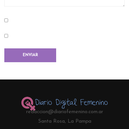
redaccion@diariofemenino.com.ar
Santa Rosa, La Pampa