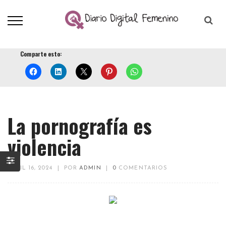
Comparte esto:
La pornografía es
violencia
ABRIL 16, 2024
|
POR
ADMIN
|
0
COMENTARIOS