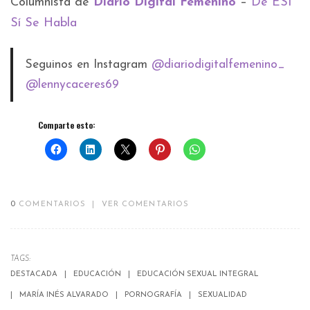
Columnista de
Diario Digital Femenino
–
De ESI
Sí Se Habla
Seguinos en Instagram
@diariodigitalfemenino_
@lennycaceres69
Comparte esto:
0
COMENTARIOS
|
VER COMENTARIOS
TAGS:
DESTACADA
EDUCACIÓN
EDUCACIÓN SEXUAL INTEGRAL
MARÍA INÉS ALVARADO
PORNOGRAFÍA
SEXUALIDAD