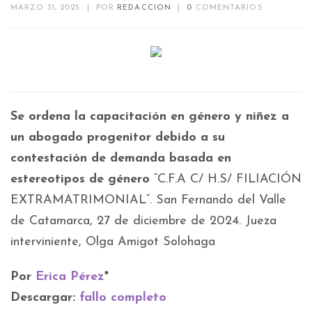
MARZO 31, 2025
|
POR
REDACCION
|
0
COMENTARIOS
Se ordena la capacitación en género y niñez a
un abogado progenitor debido a su
contestación de demanda basada en
estereotipos de género
“C.F.A C/ H.S/ FILIACIÓN
EXTRAMATRIMONIAL”. San Fernando del Valle
de Catamarca, 27 de diciembre de 2024. Jueza
interviniente, Olga Amigot Solohaga
Por
Erica Pérez
*
Descargar:
fallo completo