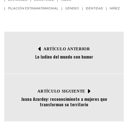
DESTACADA
ERICA PÉREZ
FALLO
FILIACIÓN EXTRAMATRIMONIAL
GÉNERO
IDENTIDAD
NIÑEZ
ARTÍCULO ANTERIOR
Lo ladino del mundo con humor
ARTÍCULO SIGUIENTE
Juana Azurduy: reconocimiento a mujeres que
transforman su territorio