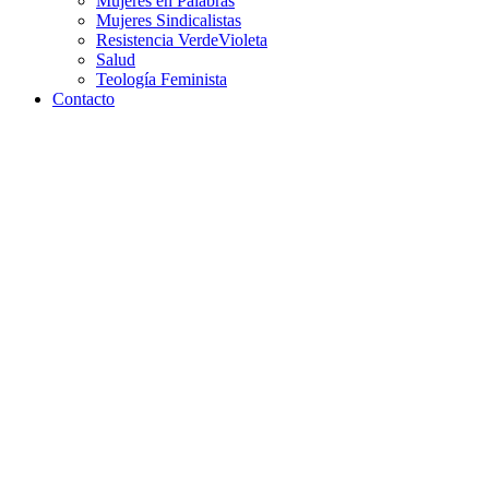
Mujeres en Palabras
Mujeres Sindicalistas
Resistencia VerdeVioleta
Salud
Teología Feminista
Contacto