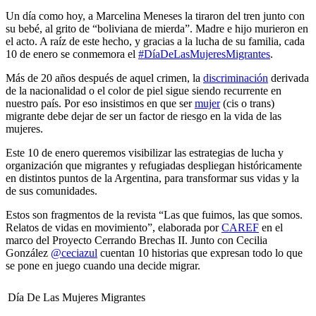
Un día como hoy, a Marcelina Meneses la tiraron del tren junto con
su bebé, al grito de “boliviana de mierda”. Madre e hijo murieron en
el acto. A raíz de este hecho, y gracias a la lucha de su familia, cada
10 de enero se conmemora el
#DíaDeLasMujeresMigrantes
.
Más de 20 años después de aquel crimen, la
discriminación
derivada
de la nacionalidad o el color de piel sigue siendo recurrente en
nuestro país. Por eso insistimos en que ser
mujer
(cis o trans)
migrante debe dejar de ser un factor de riesgo en la vida de las
mujeres.
Este 10 de enero queremos visibilizar las estrategias de lucha y
organización que migrantes y refugiadas despliegan históricamente
en distintos puntos de la Argentina, para transformar sus vidas y la
de sus comunidades.
Estos son fragmentos de la revista “Las que fuimos, las que somos.
Relatos de vidas en movimiento”, elaborada por
CAREF
en el
marco del Proyecto Cerrando Brechas II. Junto con Cecilia
González
@ceciazul
cuentan
10 historias que expresan todo lo que
se pone en juego cuando una decide migrar.
Día De Las Mujeres Migrantes