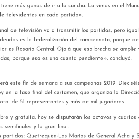
tiene más ganas de ir a la cancha. Lo vimos en el Mund
 de televidentes en cada partido».
al de televisión va a transmitir los partidos, pero igu
deudas es la federalización del campeonato, porque de 
rior es Rosario Central. Ojalá que esa brecha se amplíe
adas, porque esa es una cuenta pendiente», concluyó.
erá este fin de semana a sus campeonas 2019. Dieciséi
 en la fase final del certamen, que organiza la Direcci
tal de 51 representantes y más de mil jugadoras.
bre y gratuita, hoy se disputarán los octavos y cuartos d
semifinales y la gran final.
os partidos: Quetrequén-Las Marías de General Acha 