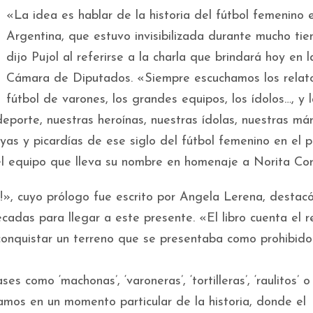
«La idea es hablar de la historia del fútbol femenino 
Argentina, que estuvo invisibilizada durante mucho ti
dijo Pujol al referirse a la charla que brindará hoy en l
Cámara de Diputados. «Siempre escuchamos los relat
fútbol de varones, los grandes equipos, los ídolos…, y 
porte, nuestras heroínas, nuestras ídolas, nuestras márt
yas y picardías de ese siglo del fútbol femenino en el p
el equipo que lleva su nombre en homenaje a Norita Cor
a!», cuyo prólogo fue escrito por Angela Lerena, destacó
adas para llegar a este presente. «El libro cuenta el r
onquistar un terreno que se presentaba como prohibido
como ‘machonas’, ‘varoneras’, ‘tortilleras’, ‘raulitos’ o 
mos en un momento particular de la historia, donde el