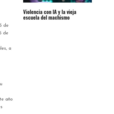
Violencia con IA y la vieja
escuela del machismo
5 de
5 de
les, a
su
ste año
es