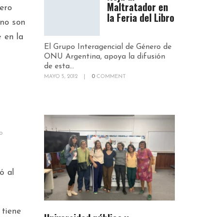
Maltratador en
ero
la Feria del Libro
 no son
 en la
El Grupo Interagencial de Género de
ONU Argentina, apoya la difusión
de esta...
MAYO 5, 2012
|
0
COMMENT
o
ó al
 tiene