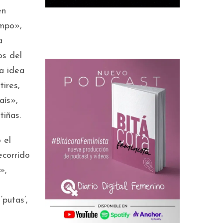
en
empo»,
a
os del
la idea
ires,
aís»,
tiñas.
 el
ecorrido
»,
‘putas’,