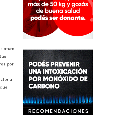
islatura
¡Qué
res por
ctoria
 que