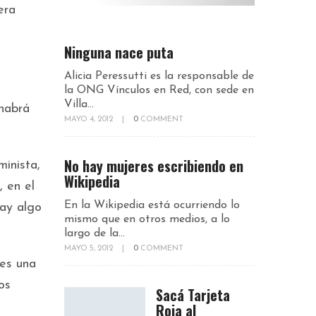
era
Ninguna nace puta
Alicia Peressutti es la responsable de
la ONG Vínculos en Red, con sede en
Villa...
habrá
MAYO 4, 2012
|
0
COMMENT
No hay mujeres escribiendo en
inista,
Wikipedia
 en el
En la Wikipedia está ocurriendo lo
hay algo
mismo que en otros medios, a lo
largo de la...
MAYO 5, 2012
|
0
COMMENT
 es una
os
Sacá Tarjeta
Roja al