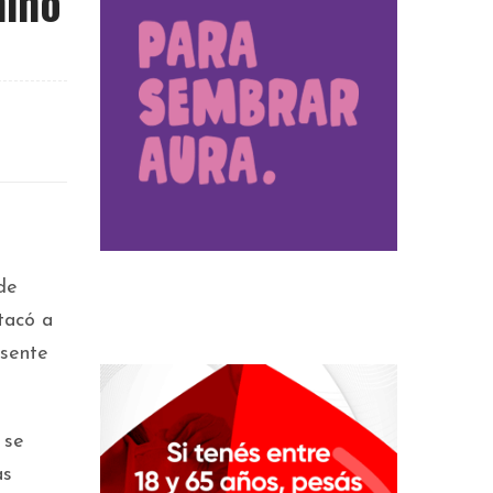
nino
de
tacó a
esente
 se
as