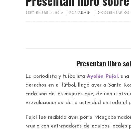
Presentan libro sobre 
SEPTIEMBRE 14, 2019
|
POR
ADMIN
|
0
COMENTARIOS
Presentan libro sob
La periodista y futbolista
Ayelén Pujol
, una
derechos en el fútbol, llegó ayer a Santa Ros
cada una de las mujeres que, de una u otra m
«revolucionario» de la actividad en todo el p
Pujol fue recibida ayer por el vicegobernad
reunió con entrenadoras de equipos locales p