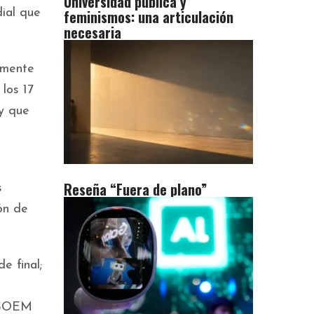
Universidad pública y
feminismos: una articulación
ial que
necesaria
almente
los 17
 y que
Reseña “Fuera de plano”
s
ón de
e final;
y SOEM