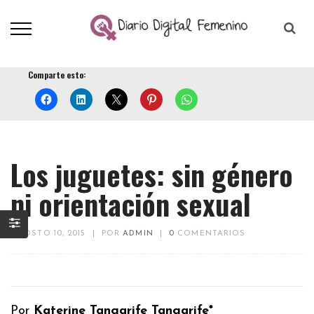
Comparte esto:
Los juguetes: sin género
ni orientación sexual
AGOSTO 10, 2015
|
POR
ADMIN
|
0
COMENTARIOS
Por
Katerine Tangarife Tangarife*