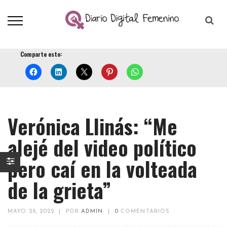
Comparte esto:
Verónica Llinás: “Me
alejé del video político
pero caí en la volteada
de la grieta”
MAYO 28, 2022
|
POR
ADMIN
|
0
COMENTARIOS