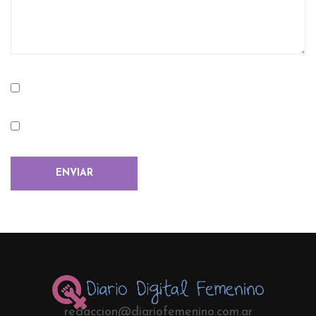
redaccion@diariofemenino.com.ar