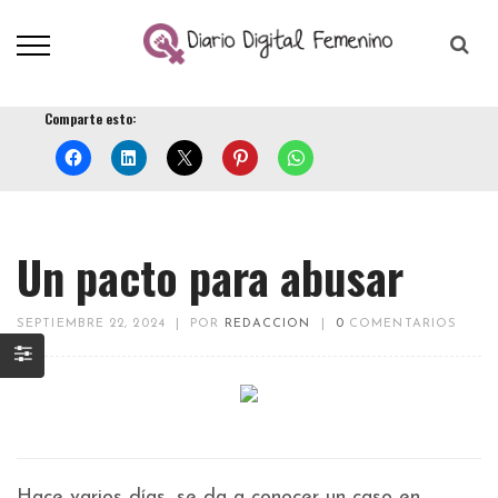
Comparte esto:
Un pacto para abusar
SEPTIEMBRE 22, 2024
|
POR
REDACCION
|
0
COMENTARIOS
Hace varios días, se da a conocer un caso en