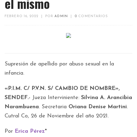
el mismo
FEBRERO 16, 2022
|
POR
ADMIN
|
0
COMENTARIOS
Supresión de apellido por abuso sexual en la
infancia.
«P.I.M. C/ P.V.N. S/ CAMBIO DE NOMBRE»,
SENDEF.-
Jueza Interviniente:
Silvina A. Arancibia
Narambuena
. Secretaria
Oriana Denise Martini
.
Cutral Co, 26 de Noviembre del año 2021.
Por
Erica Pérez
*