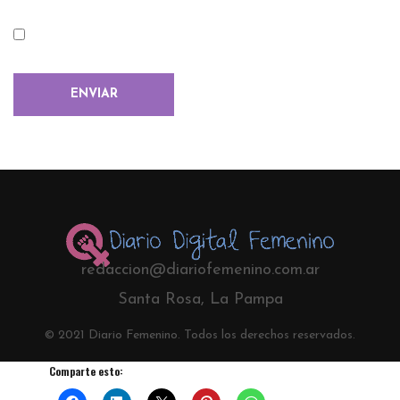
redaccion@diariofemenino.com.ar
Santa Rosa, La Pampa
© 2021 Diario Femenino. Todos los derechos reservados.
Comparte esto: