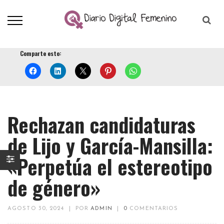
Comparte esto:
Rechazan candidaturas
de Lijo y García-Mansilla:
«Perpetúa el estereotipo
de género»
AGOSTO 30, 2024
|
POR
ADMIN
|
0
COMENTARIOS