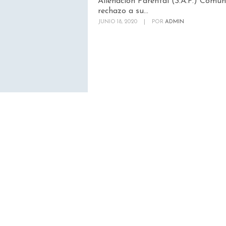
Alienación Parental (S.A.P.) Comu
rechazo a su...
JUNIO 18, 2020
|
POR
ADMIN