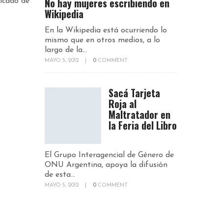
No hay mujeres escribiendo en
nicado de
Wikipedia
En la Wikipedia está ocurriendo lo
mismo que en otros medios, a lo
largo de la...
MAYO 5, 2012
|
0
COMMENT
Sacá Tarjeta
Roja al
Maltratador en
la Feria del Libro
El Grupo Interagencial de Género de
ONU Argentina, apoya la difusión
de esta...
MAYO 5, 2012
|
0
COMMENT