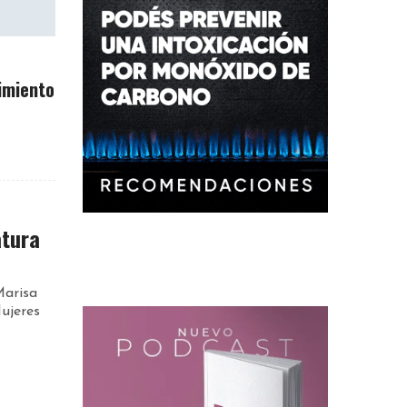
imiento
tura
Marisa
ujeres