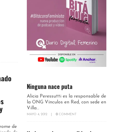
nado
Ninguna nace puta
Alicia Peressutti es la responsable de
os
la ONG Vínculos en Red, con sede en
y
Villa...
MAYO 4, 2012
|
0
COMMENT
drome de