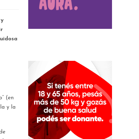
 y
ir
ruidosa
s
o” (en
la y la
 de