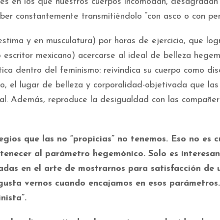
res en los que nuestros cuerpos incomodan, desagradan
aber constantemente transmitiéndolo “con asco o con pen
stima y en musculatura) por horas de ejercicio, que log
o escritor mexicano) acercarse al ideal de belleza hege
tica dentro del feminismo: reivindica su cuerpo como dis
o, el lugar de belleza y corporalidad-objetivada que las
cal. Además, reproduce la desigualdad con las compañer
legios que las no “propicias” no tenemos. Eso no es 
rtenecer al parámetro hegemónico. Solo es interesa
adas en el arte de mostrarnos para satisfacción de 
 gusta vernos cuando encajamos en esos parámetros
nista”.