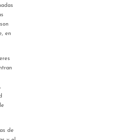
nadas
as
 son
e, en
eres
ntran
,
d
de
mas de
as y el