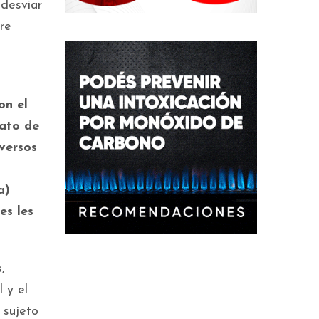
 desviar
re
on el
dato de
versos
a)
es les
,
 y el
 sujeto