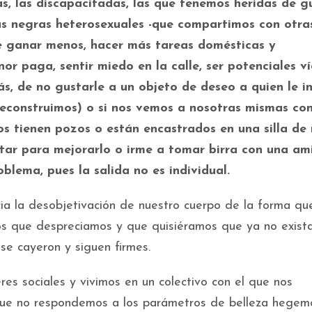
gas, las discapacitadas, las que tenemos heridas de g
 las negras heterosexuales -que compartimos con otra
e ganar menos, hacer más tareas domésticas y
or paga, sentir miedo en la calle, ser potenciales v
s, de no gustarle a un objeto de deseo a quien le i
econstruimos) o si nos vemos a nosotras mismas con
los tienen pozos o están encastrados en una silla de
itar para mejorarlo o irme a tomar birra con una am
blema, pues la salida no es individual.
ia la desobjetivación de nuestro cuerpo de la forma qu
os que despreciamos y que quisiéramos que ya no exist
 se cayeron y siguen firmes.
eres sociales y vivimos en un colectivo con el que nos
 que no respondemos a los parámetros de belleza hegem