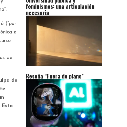
Universidad pública y
 y
feminismos: una articulación
a”.
necesaria
ró (“por
mónica e
curso
as del
Reseña “Fuera de plano”
culpa de
nte
un
. Esto