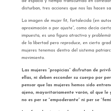
de espacio y tiempo transcurrido en corredo
disturban, tres acciones que nos las hacen s
La imagen de mujer fit, fortalecida (en autoe
aproximación o por ajuste”, como decía ciert
impuesta, es una figura atractiva y problemá
de la libertad pero reproduce, en cierto grad
mujeres tenemos dentro del sistema patriar
movimiento.
Las mujeres “propicias” disfrutan de privi
ellas, ni deben esconder su cuerpo por pe
pensar que las mujeres hemos sido entren
ajeno, mayoritariamente varón, al que le
no es per se “empoderante” ni per se “femi