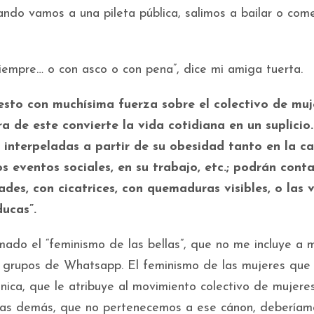
ando vamos a una pileta pública, salimos a bailar o co
iempre… o con asco o con pena”, dice mi amiga tuerta.
esto con muchísima fuerza sobre el colectivo de muj
ra de este convierte la vida cotidiana en un suplicio
 interpeladas a partir de su obesidad tanto en la ca
s eventos sociales, en su trabajo, etc.; podrán conta
es, con cicatrices, con quemaduras visibles, o las v
ucas”.
ado el “feminismo de las bellas”, que no me incluye a m
grupos de Whatsapp. El feminismo de las mujeres que 
nica, que le atribuye al movimiento colectivo de mujere
e las demás, que no pertenecemos a ese cánon, deberíam