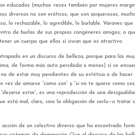
ron educados (muchas veces también por mujeres margi
rpos diversos no son eróticos, que son asquerosos, much
so, lo rechazable, lo agredible, lo burlable. Varones que
ntro de burlas de sus propios congéneres amigos, o qu
ener un cuerpo que ellos sí crean que es atractivo.
atrapado en un discurso de belleza, porque para las muj
ima, de forma más auto percibida o menos) sí se encue
 no de estar muy pendientes de su estética o de hacer
n vez de amarse “como son” y “si no te quiere como sos
 “dejarse estar”, es una reproducción de una desigualda
ue está mal, claro, sino la obligación de serlo—o tratar 
 acción de un colectivo diverso que ha encontrado for
 sus sistemas de dominación. Que el discurso de las bell