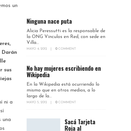
memos un
Ninguna nace puta
Alicia Peressutti es la responsable de
la ONG Vínculos en Red, con sede en
Villa...
eres,
MAYO 4, 2012
|
0
COMMENT
. Darán
lle
No hay mujeres escribiendo en
r sus
Wikipedia
iejas
En la Wikipedia está ocurriendo lo
mismo que en otros medios, a lo
largo de la...
í ni a
MAYO 5, 2012
|
0
COMMENT
sí
s una
Sacá Tarjeta
Roja al
os