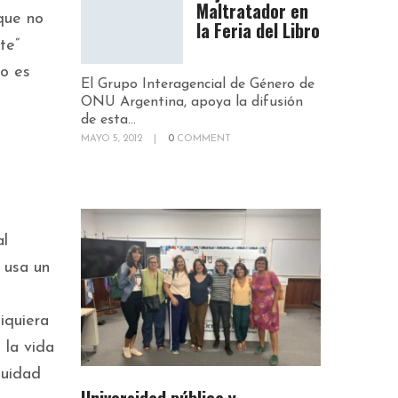
Maltratador en
que no
la Feria del Libro
te”
no es
El Grupo Interagencial de Género de
ONU Argentina, apoya la difusión
de esta...
MAYO 5, 2012
|
0
COMMENT
l
al
 usa un
iquiera
 la vida
nuidad