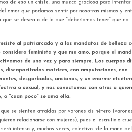
os de eso un chiste, una mueca graciosa para intentar
 del amor que podamos sentir por nosotras mismas y ent
lo que se desea o de lo que “deberíamos tener” que no
esiste al patriarcado y a los mandatos de belleza c
e considero feminista y que me amo, porque el man
activamos de una vez y para siempre. Los cuerpos di
as, discapacitadas motrices, con amputaciones, con
mantes, desgarbadas, ancianas, y un enorme etcéter
ectiva o sexual, y nos conectamos con otrxs a quien
 o “cuan poco” se ama ella.
 que se sienten atraídas por varones cis hétero (varones
ieren relacionarse con mujeres), pues el escrutinio cruel
será intenso y, muchas veces, colectivo -de la mano del