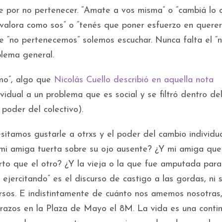
e por no pertenecer. “Amate a vos misma” o “cambiá lo 
e valora como sos” o “tenés que poner esfuerzo en querer
e “no pertenecemos” solemos escuchar. Nunca falta el “
blema general.
smo”, algo que
Nicolás Cuello describió en aquella nota
dividual a un problema que es social y se filtró dentro de
poder del colectivo).
sitamos gustarle a otrxs y el poder del cambio individu
mi amiga tuerta sobre su ojo ausente? ¿Y mi amiga que
rto que el otro? ¿Y la vieja o la que fue amputada para
ejercitando” es el discurso de castigo a las gordas, ni s
ersos. E indistintamente de cuánto nos amemos nosotras,
brazos en la Plaza de Mayo el 8M. La vida es una conti