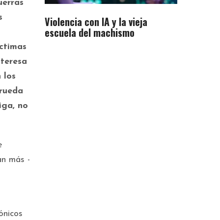
uerras
s
Violencia con IA y la vieja
escuela del machismo
íctimas
nteresa
 los
 rueda
iga, no
e
an más -
ónicos