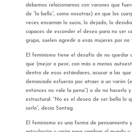
debemos relacionarnos con varones que fue
de “lo bello”, como nosotras) en que los cue
veces encarnan lo sucio, lo dejado, lo desidio
capaces de esconder el deseo para no ser ce
grupo, suelen agredir a esas mujeres por no t
El feminismo tiene el desafío de no quedar 
que (mejor o peor, con más o menos autoest
dentro de esos estándares, acusar a las que
demasiado esfuerzo por atraer a un varón (e
entonces no vale la pena”) o de no hacerlo y
estructural. “No es el deseo de ser bella lo q
serlo”, decía Sontag.
El feminismo es una forma de pensamiento y
articulación y unión para cambiar el mundo y