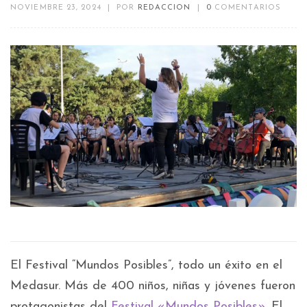
NOVIEMBRE 23, 2024
|
POR
REDACCION
|
0
COMENTARIOS
El Festival “Mundos Posibles”, todo un éxito en el
Medasur. Más de 400 niños, niñas y jóvenes fueron
protagonistas del
Festival «Mundos Posibles»
. El