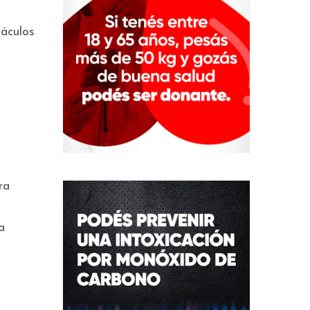
táculos
ra
a