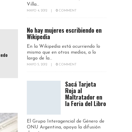
Villa...
MAYO 4, 2012
|
0
COMMENT
No hay mujeres escribiendo en
Wikipedia
En la Wikipedia está ocurriendo lo
mismo que en otros medios, a lo
cedo
largo de la...
MAYO 5, 2012
|
0
COMMENT
Sacá Tarjeta
Roja al
Maltratador en
la Feria del Libro
El Grupo Interagencial de Género de
ONU Argentina, apoya la difusión