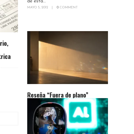
de esta...
MAYO 5, 2012
|
0
COMMENT
rio,
trica
Reseña “Fuera de plano”