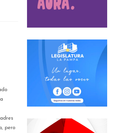
dado
ia
madres
a, pero