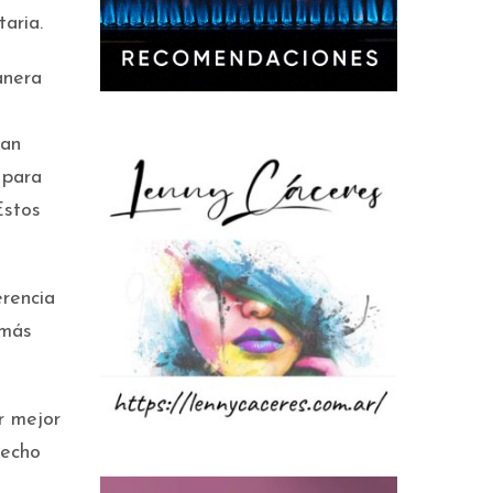
taria.
anera
ran
 para
Estos
erencia
 más
r mejor
recho