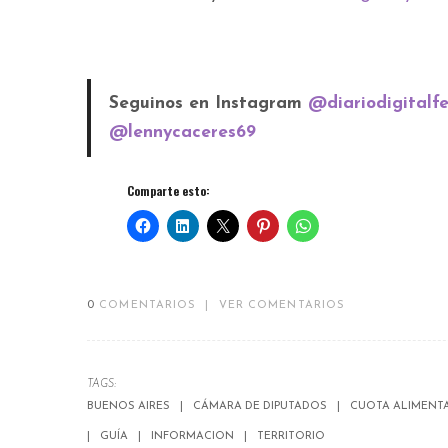
Seguinos en Instagram
@diariodigitalf
@lennycaceres69
Comparte esto:
0
COMENTARIOS
|
VER COMENTARIOS
TAGS:
BUENOS AIRES
CÁMARA DE DIPUTADOS
CUOTA ALIMENTA
GUÍA
INFORMACION
TERRITORIO