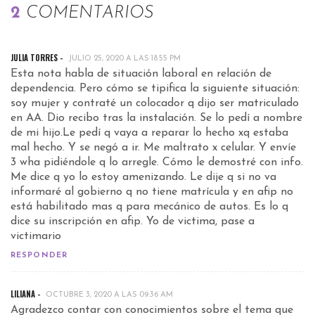
2
COMENTARIOS
JULIA TORRES -
JULIO 25, 2020 A LAS 18:55 PM
Esta nota habla de situación laboral en relación de
dependencia. Pero cómo se tipifica la siguiente situación:
soy mujer y contraté un colocador q dijo ser matriculado
en AA. Dio recibo tras la instalación. Se lo pedí a nombre
de mi hijo.Le pedí q vaya a reparar lo hecho xq estaba
mal hecho. Y se negó a ir. Me maltrato x celular. Y envíe
3 wha pidiéndole q lo arregle. Cómo le demostré con info.
Me dice q yo lo estoy amenizando. Le dije q si no va
informaré al gobierno q no tiene matrícula y en afip no
está habilitado mas q para mecánico de autos. Es lo q
dice su inscripción en afip. Yo de victima, pase a
victimario
RESPONDER
LILIANA -
OCTUBRE 3, 2020 A LAS 09:36 AM
Agradezco contar con conocimientos sobre el tema que