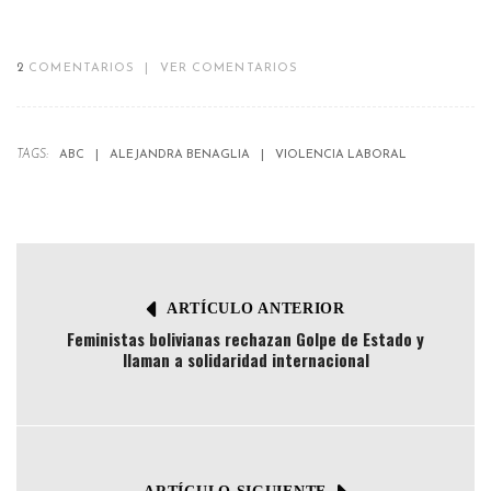
2
COMENTARIOS
|
VER COMENTARIOS
TAGS:
ABC
ALEJANDRA BENAGLIA
VIOLENCIA LABORAL
ARTÍCULO ANTERIOR
Feministas bolivianas rechazan Golpe de Estado y
llaman a solidaridad internacional