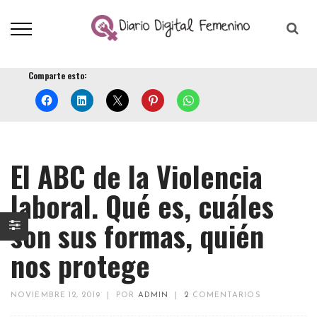
Comparte esto:
El ABC de la Violencia
laboral. Qué es, cuáles
son sus formas, quién
nos protege
NOVIEMBRE 12, 2019
|
POR
ADMIN
|
2
COMENTARIOS