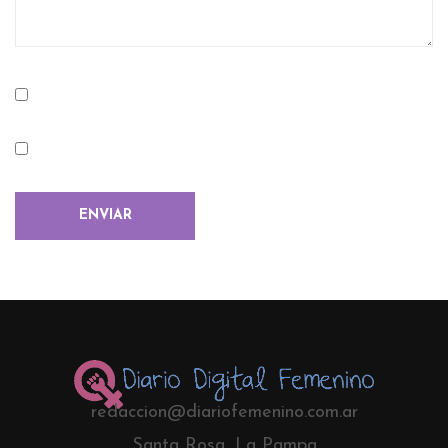
redaccion@diariofemenino.com.ar
Santa Rosa, La Pampa