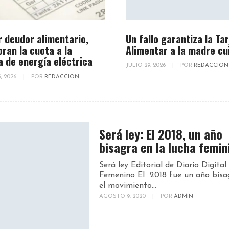
r deudor alimentario,
Un fallo garantiza la Ta
oran la cuota a la
Alimentar a la madre cu
a de energía eléctrica
JULIO 29, 2026
|
POR
REDACCION
, 2026
|
POR
REDACCION
Será ley: El 2018, un año
bisagra en la lucha femin
Será ley Editorial de Diario Digital
Femenino El 2018 fue un año bisa
el movimiento...
AGOSTO 9, 2020
|
POR
ADMIN