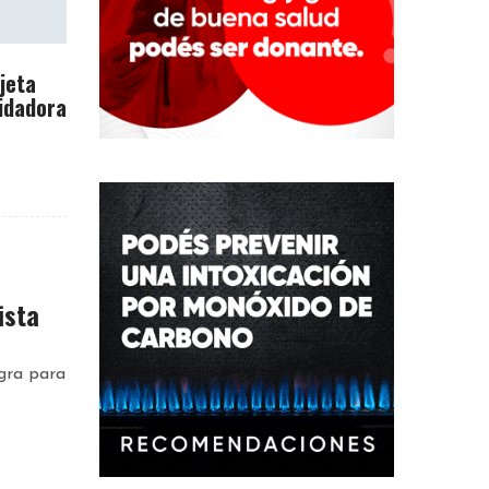
rjeta
idadora
ista
gra para