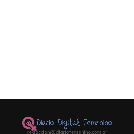
redaccion@diariofemenino.com.ar