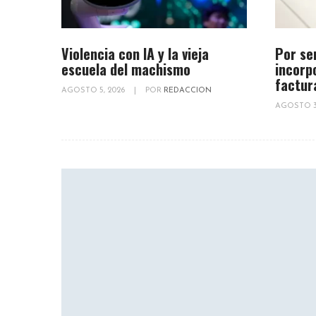
Violencia con IA y la vieja
Por se
escuela del machismo
incorp
factur
AGOSTO 5, 2026
|
POR
REDACCION
AGOSTO 3