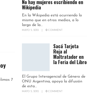
No hay mujeres escribiendo en
Wikipedia
En la Wikipedia está ocurriendo lo
mismo que en otros medios, a lo
largo de la...
MAYO 5, 2012
|
0
COMMENT
Sacá Tarjeta
Roja al
Maltratador en
la Feria del Libro
Hoy
El Grupo Interagencial de Género de
limos 7
ONU Argentina, apoya la difusión
de esta...
MAYO 5, 2012
|
0
COMMENT