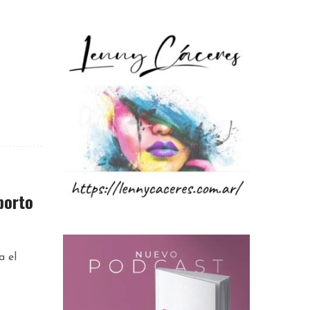
borto
a el