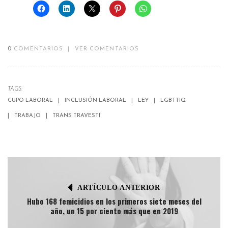
0
COMENTARIOS
|
VER COMENTARIOS
TAGS:
CUPO LABORAL
INCLUSIÓN LABORAL
LEY
LGBTTIQ
TRABAJO
TRANS TRAVESTI
ARTÍCULO ANTERIOR
Hubo 168 femicidios en los primeros siete meses del
año, un 15 por ciento más que en 2019