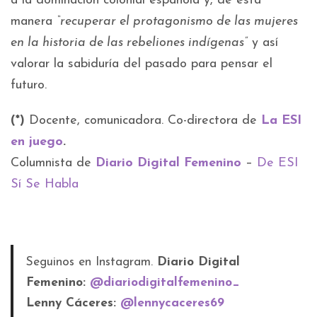
a la dominación colonial española y, de esta
manera
“recuperar el protagonismo de las mujeres
en la historia de las rebeliones indígenas”
y así
valorar la sabiduría del pasado para pensar el
futuro.
(*)
Docente, comunicadora. Co-directora de
La ESI
en juego
.
Columnista de
Diario Digital Femenino
–
De ESI
Sí Se Habla
Seguinos en Instagram.
Diario Digital
Femenino:
@diariodigitalfemenino_
Lenny Cáceres:
@lennycaceres69